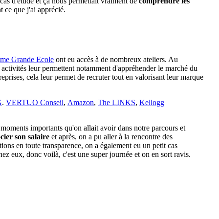
 cas d'étude et ça nous permettait vraiment de
comprendre les
t ce que j'ai apprécié.
amme Grande Ecole
ont eu accès à de nombreux ateliers. Au
s activités leur permettent notamment d'appréhender le marché du
treprises, cela leur permet de recruter tout en valorisant leur marque
G
.
VERTUO Conseil
,
Amazon
,
The LINKS
,
Kellogg
s moments importants qu'on allait avoir dans notre parcours et
cier son salaire
et après, on a pu aller à la rencontre des
ions en toute transparence, on a également eu un petit cas
hez eux, donc voilà, c'est une super journée et on en sort ravis.