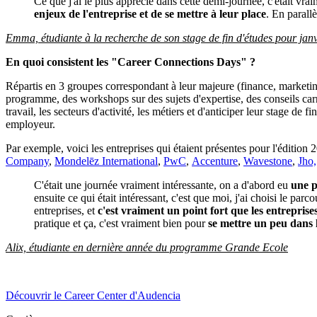
Ce que j'ai le plus apprécié dans cette demi-journée, c'était vra
enjeux de l'entreprise et de se mettre à leur place
. En parall
Emma, étudiante à la recherche de son stage de fin d'études pour jan
En quoi consistent les "Career Connections Days" ?
Répartis en 3 groupes correspondant à leur majeure (finance, marke
programme, des workshops sur des sujets d'expertise, des conseils car
travail, les secteurs d'activité, les métiers et d'anticiper leur stage d
employeur.
Par exemple, voici les entreprises qui étaient présentes pour l'édition 
Company
,
Mondelēz International
,
PwC
,
Accenture
,
Wavestone
,
Jho,
C'était une journée vraiment intéressante, on a d'abord eu
une p
ensuite ce qui était intéressant, c'est que moi, j'ai choisi le parco
entreprises, et
c'est vraiment un point fort que les entreprise
pratique et ça, c'est vraiment bien pour
se mettre un peu dans 
Alix, étudiante en dernière année du programme Grande Ecole
Découvrir le Career Center d'Audencia