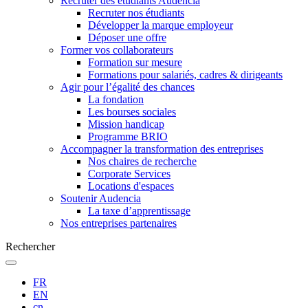
Recruter des étudiants Audencia
Recruter nos étudiants
Développer la marque employeur
Déposer une offre
Former vos collaborateurs
Formation sur mesure
Formations pour salariés, cadres & dirigeants
Agir pour l’égalité des chances
La fondation
Les bourses sociales
Mission handicap
Programme BRIO
Accompagner la transformation des entreprises
Nos chaires de recherche
Corporate Services
Locations d'espaces
Soutenir Audencia
La taxe d’apprentissage
Nos entreprises partenaires
Rechercher
FR
EN
cn