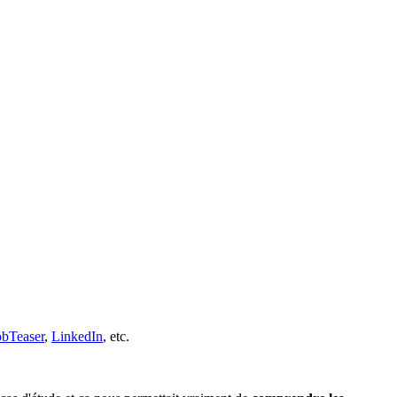
obTeaser
,
LinkedIn
, etc.