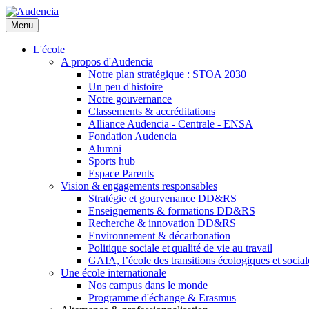
Aller
au
Menu
contenu
principal
L'école
A propos d'Audencia
Notre plan stratégique : STOA 2030
Un peu d'histoire
Notre gouvernance
Classements & accréditations
Alliance Audencia - Centrale - ENSA
Fondation Audencia
Alumni
Sports hub
Espace Parents
Vision & engagements responsables
Stratégie et gourvenance DD&RS
Enseignements & formations DD&RS
Recherche & innovation DD&RS
Environnement & décarbonation
Politique sociale et qualité de vie au travail
GAIA, l’école des transitions écologiques et social
Une école internationale
Nos campus dans le monde
Programme d'échange & Erasmus