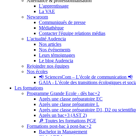
Alternance & professionnalisation
L'apprentissage
La VAE
Newsroom
Communiqués de presse
Médiathèque
Contacter l'équipe relations médias
L'actualité Audencia
Nos articles
Nos événements
Leurs témoignages
Le blog Audencia
Rejoindre nos équipes
Nos écoles
📢 SciencesCom – L’école de communication 📢
GAIA - L’école des transitions écologiques et soci
Les formations
Programme Grande Ecole - dès bac+2
Après une classe préparatoire EC
Après une classe préparatoire L
Après une classe préparatoire D1, D2 ou scientifi
Après un bac+3 (AST 2)
🔎 Toutes les formations PGE
Formations post-bac à post-bac+2
Bachelor in Management