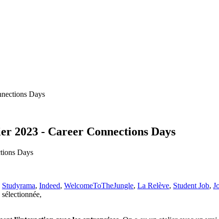
onnections Days
vier 2023 - Career Connections Days
,
Studyrama
,
Indeed
,
WelcomeToTheJungle
,
La Relève
,
Student Job
,
J
 sélectionnée,