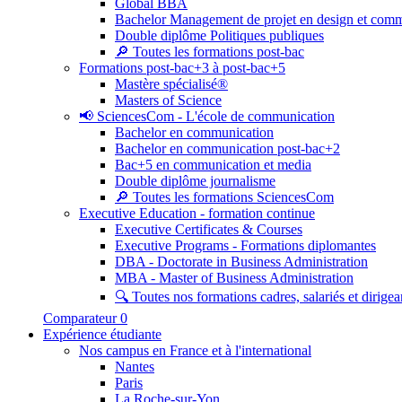
Global BBA
Bachelor Management de projet en design et com
Double diplôme Politiques publiques
🔎 Toutes les formations post-bac
Formations post-bac+3 à post-bac+5
Mastère spécialisé®
Masters of Science
📢 SciencesCom - L'école de communication
Bachelor en communication
Bachelor en communication post-bac+2
Bac+5 en communication et media
Double diplôme journalisme
🔎 Toutes les formations SciencesCom
Executive Education - formation continue
Executive Certificates & Courses
Executive Programs - Formations diplomantes
DBA - Doctorate in Business Administration
MBA - Master of Business Administration
🔍 Toutes nos formations cadres, salariés et dirigea
Comparateur
0
Expérience étudiante
Nos campus en France et à l'international
Nantes
Paris
La Roche-sur-Yon