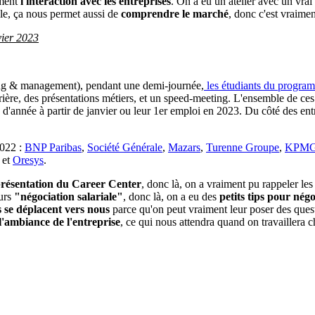
iment
l'interaction avec les entreprises
. On a eu un atelier avec un vrai
èle, ça nous permet aussi de
comprendre le marché
, donc c'est vraimen
vier 2023
ting & management), pendant une demi-journée,
les étudiants du progr
rière, des présentations métiers, et un speed-meeting. L'ensemble de ce
e fin d'année à partir de janvier ou leur 1er emploi en 2023. Du côté des en
2022 :
BNP Paribas
,
Société Générale
,
Mazars
,
Turenne Groupe
,
KPM
et
Oresys
.
résentation du Career Center
, donc là, on a vraiment pu rappeler le
urs
"négociation salariale"
, donc là, on a eu des
petits tips pour négo
s se déplacent vers nous
parce qu'on peut vraiment leur poser des quest
l'ambiance de l'entreprise
, ce qui nous attendra quand on travaillera c