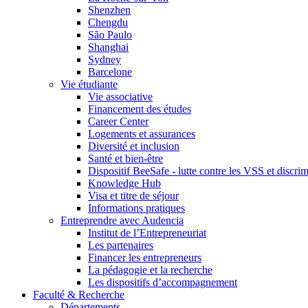
Shenzhen
Chengdu
São Paulo
Shanghai
Sydney
Barcelone
Vie étudiante
Vie associative
Financement des études
Career Center
Logements et assurances
Diversité et inclusion
Santé et bien-être
Dispositif BeeSafe - lutte contre les VSS et discri
Knowledge Hub
Visa et titre de séjour
Informations pratiques
Entreprendre avec Audencia
Institut de l’Entrepreneuriat
Les partenaires
Financer les entrepreneurs
La pédagogie et la recherche
Les dispositifs d’accompagnement
Faculté & Recherche
Départements