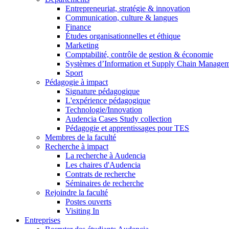
Entrepreneuriat, stratégie & innovation
Communication, culture & langues
Finance
Études organisationnelles et éthique
Marketing
Comptabilité, contrôle de gestion & économie
Systèmes d’Information et Supply Chain Manage
Sport
Pédagogie à impact
Signature pédagogique
L'expérience pédagogique
Technologie/Innovation
Audencia Cases Study collection
Pédagogie et apprentissages pour TES
Membres de la faculté
Recherche à impact
La recherche à Audencia
Les chaires d'Audencia
Contrats de recherche
Séminaires de recherche
Rejoindre la faculté
Postes ouverts
Visiting In
Entreprises