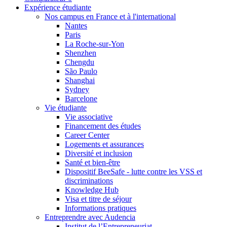
Expérience étudiante
Nos campus en France et à l'international
Nantes
Paris
La Roche-sur-Yon
Shenzhen
Chengdu
São Paulo
Shanghai
Sydney
Barcelone
Vie étudiante
Vie associative
Financement des études
Career Center
Logements et assurances
Diversité et inclusion
Santé et bien-être
Dispositif BeeSafe - lutte contre les VSS et
discriminations
Knowledge Hub
Visa et titre de séjour
Informations pratiques
Entreprendre avec Audencia
Institut de l’Entrepreneuriat