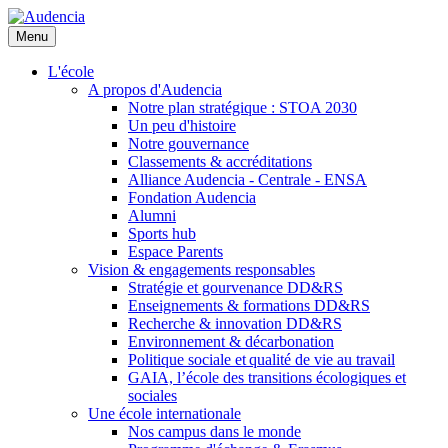
Aller
au
Menu
contenu
principal
L'école
A propos d'Audencia
Notre plan stratégique : STOA 2030
Un peu d'histoire
Notre gouvernance
Classements & accréditations
Alliance Audencia - Centrale - ENSA
Fondation Audencia
Alumni
Sports hub
Espace Parents
Vision & engagements responsables
Stratégie et gourvenance DD&RS
Enseignements & formations DD&RS
Recherche & innovation DD&RS
Environnement & décarbonation
Politique sociale et qualité de vie au travail
GAIA, l’école des transitions écologiques et
sociales
Une école internationale
Nos campus dans le monde