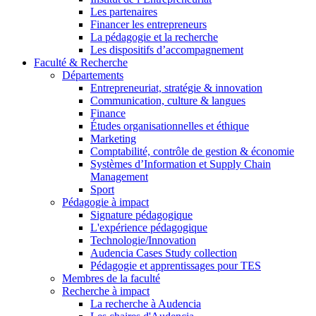
Les partenaires
Financer les entrepreneurs
La pédagogie et la recherche
Les dispositifs d’accompagnement
Faculté & Recherche
Départements
Entrepreneuriat, stratégie & innovation
Communication, culture & langues
Finance
Études organisationnelles et éthique
Marketing
Comptabilité, contrôle de gestion & économie
Systèmes d’Information et Supply Chain
Management
Sport
Pédagogie à impact
Signature pédagogique
L'expérience pédagogique
Technologie/Innovation
Audencia Cases Study collection
Pédagogie et apprentissages pour TES
Membres de la faculté
Recherche à impact
La recherche à Audencia