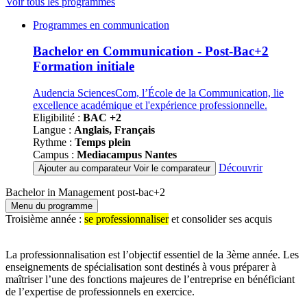
Voir tous les programmes
Famille
Programmes en communication
de
programmes
Bachelor en Communication - Post-Bac+2
Formation initiale
Audencia SciencesCom, l’École de la Communication, lie
excellence académique et l'expérience professionnelle.
Eligibilité :
BAC +2
Langue :
Anglais, Français
Rythme :
Temps plein
Campus :
Mediacampus Nantes
Découvrir
Ajouter au comparateur
Voir le comparateur
Bachelor in Management post-bac+2
Menu du programme
Troisième année :
se professionnaliser
et consolider ses acquis
La professionnalisation est l’objectif essentiel de la 3ème année. Les
enseignements de spécialisation sont destinés à vous préparer à
maîtriser l’une des fonctions majeures de l’entreprise en bénéficiant
de l’expertise de professionnels en exercice.