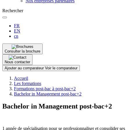
Nos entreprises partenaires
Rechercher
FR
EN
cn
Consulter la brochure
Nous contacter
Ajouter au comparateur
Voir le comparateur
Fil
Accueil
d'Ariane
Les formations
Formations post-bac à post-bac+2
Bachelor in Management post-bac+2
Bachelor in Management post-bac+2
1 année de spécialisation pour se professionnaliser et consolider ses