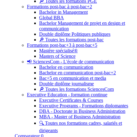
🔎 Toutes les formations PGE
Formations post-bac à post-bac+2
Bachelor in Management
Global BBA
Bachelor Management de projet en design et
communication
Double diplôme Politiques publiques
🔎 Toutes les formations post-bac
Formations post-bac+3 à post-bac+5
Mastère spécialisé®
Masters of Science
📢 SciencesCom - L'école de communication
Bachelor en communication
Bachelor en communication post-bac+2
Bac+5 en communication et media
Double diplôme journalisme
🔎 Toutes les formations SciencesCom
Executive Education - formation continue
Executive Certificates & Courses
Executive Programs - Formations diplomantes
DBA - Doctorate in Business Administration
MBA - Master of Business Administration
🔍 Toutes nos formations cadres, salariés et
dirigeants
Comparateur
0