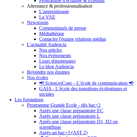
Programme d'échange & Erasmus
Alternance & professionnalisation
L'apprentissage
La VAE
Newsroom
Communiqués de presse
Médiathèque
Contacter l'équipe relations médias
L'actualité Audencia
Nos articles
Nos événements
Leurs témoignages
Le blog Audencia
Rejoindre nos équipes
Nos écoles
📢 SciencesCom – L’école de communication 📢
GAIA - L’école des transitions écologiques et
sociales
Les formations
Programme Grande Ecole - dès bac+2
Après une classe préparatoire EC
Après une classe préparatoire L
Après une classe préparatoire D1, D2 ou
scientifique
Après un bac+3 (AST 2)