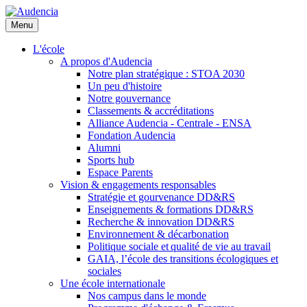
Aller
au
Menu
contenu
principal
L'école
A propos d'Audencia
Notre plan stratégique : STOA 2030
Un peu d'histoire
Notre gouvernance
Classements & accréditations
Alliance Audencia - Centrale - ENSA
Fondation Audencia
Alumni
Sports hub
Espace Parents
Vision & engagements responsables
Stratégie et gourvenance DD&RS
Enseignements & formations DD&RS
Recherche & innovation DD&RS
Environnement & décarbonation
Politique sociale et qualité de vie au travail
GAIA, l’école des transitions écologiques et
sociales
Une école internationale
Nos campus dans le monde