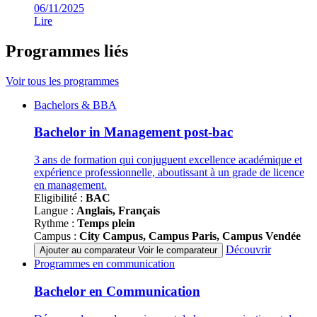
06/11/2025
Lire
Programmes liés
Voir tous les programmes
Famille
Bachelors & BBA
de
programmes
Bachelor in Management post-bac
3 ans de formation qui conjuguent excellence académique et
expérience professionnelle, aboutissant à un grade de licence
en management.
Eligibilité :
BAC
Langue :
Anglais, Français
Rythme :
Temps plein
Campus :
City Campus, Campus Paris, Campus Vendée
Découvrir
Ajouter au comparateur
Voir le comparateur
Famille
Programmes en communication
de
programmes
Bachelor en Communication