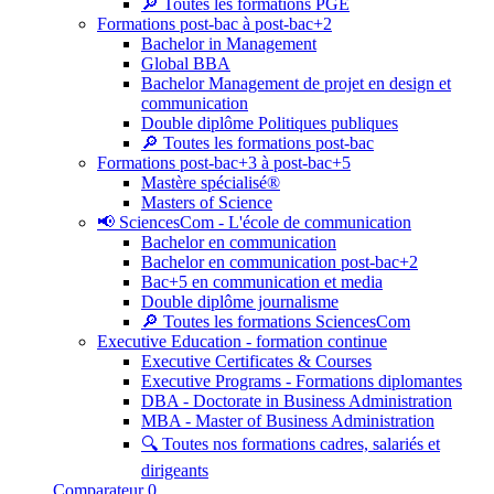
🔎 Toutes les formations PGE
Formations post-bac à post-bac+2
Bachelor in Management
Global BBA
Bachelor Management de projet en design et
communication
Double diplôme Politiques publiques
🔎 Toutes les formations post-bac
Formations post-bac+3 à post-bac+5
Mastère spécialisé®
Masters of Science
📢 SciencesCom - L'école de communication
Bachelor en communication
Bachelor en communication post-bac+2
Bac+5 en communication et media
Double diplôme journalisme
🔎 Toutes les formations SciencesCom
Executive Education - formation continue
Executive Certificates & Courses
Executive Programs - Formations diplomantes
DBA - Doctorate in Business Administration
MBA - Master of Business Administration
🔍 Toutes nos formations cadres, salariés et
dirigeants
Comparateur
0