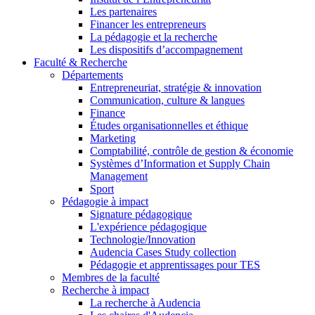
Les partenaires
Financer les entrepreneurs
La pédagogie et la recherche
Les dispositifs d’accompagnement
Faculté & Recherche
Départements
Entrepreneuriat, stratégie & innovation
Communication, culture & langues
Finance
Études organisationnelles et éthique
Marketing
Comptabilité, contrôle de gestion & économie
Systèmes d’Information et Supply Chain
Management
Sport
Pédagogie à impact
Signature pédagogique
L'expérience pédagogique
Technologie/Innovation
Audencia Cases Study collection
Pédagogie et apprentissages pour TES
Membres de la faculté
Recherche à impact
La recherche à Audencia