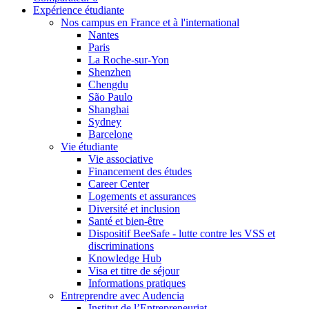
Expérience étudiante
Nos campus en France et à l'international
Nantes
Paris
La Roche-sur-Yon
Shenzhen
Chengdu
São Paulo
Shanghai
Sydney
Barcelone
Vie étudiante
Vie associative
Financement des études
Career Center
Logements et assurances
Diversité et inclusion
Santé et bien-être
Dispositif BeeSafe - lutte contre les VSS et
discriminations
Knowledge Hub
Visa et titre de séjour
Informations pratiques
Entreprendre avec Audencia
Institut de l’Entrepreneuriat