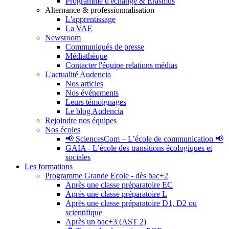
Programme d'échange & Erasmus
Alternance & professionnalisation
L'apprentissage
La VAE
Newsroom
Communiqués de presse
Médiathèque
Contacter l'équipe relations médias
L'actualité Audencia
Nos articles
Nos événements
Leurs témoignages
Le blog Audencia
Rejoindre nos équipes
Nos écoles
📢 SciencesCom – L’école de communication 📢
GAIA - L’école des transitions écologiques et
sociales
Les formations
Programme Grande Ecole - dès bac+2
Après une classe préparatoire EC
Après une classe préparatoire L
Après une classe préparatoire D1, D2 ou
scientifique
Après un bac+3 (AST 2)