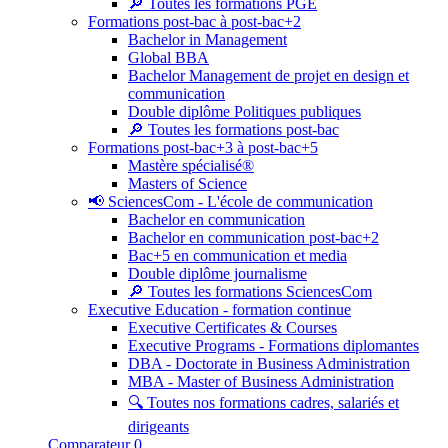
🔎 Toutes les formations PGE
Formations post-bac à post-bac+2
Bachelor in Management
Global BBA
Bachelor Management de projet en design et
communication
Double diplôme Politiques publiques
🔎 Toutes les formations post-bac
Formations post-bac+3 à post-bac+5
Mastère spécialisé®
Masters of Science
📢 SciencesCom - L'école de communication
Bachelor en communication
Bachelor en communication post-bac+2
Bac+5 en communication et media
Double diplôme journalisme
🔎 Toutes les formations SciencesCom
Executive Education - formation continue
Executive Certificates & Courses
Executive Programs - Formations diplomantes
DBA - Doctorate in Business Administration
MBA - Master of Business Administration
🔍 Toutes nos formations cadres, salariés et
dirigeants
Comparateur
0