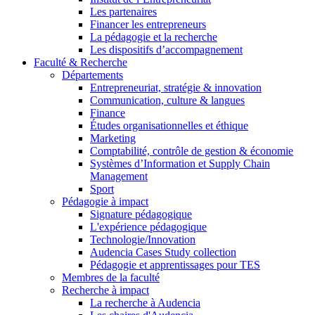
Les partenaires
Financer les entrepreneurs
La pédagogie et la recherche
Les dispositifs d’accompagnement
Faculté & Recherche
Départements
Entrepreneuriat, stratégie & innovation
Communication, culture & langues
Finance
Études organisationnelles et éthique
Marketing
Comptabilité, contrôle de gestion & économie
Systèmes d’Information et Supply Chain
Management
Sport
Pédagogie à impact
Signature pédagogique
L'expérience pédagogique
Technologie/Innovation
Audencia Cases Study collection
Pédagogie et apprentissages pour TES
Membres de la faculté
Recherche à impact
La recherche à Audencia