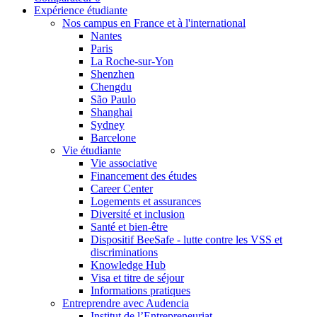
Expérience étudiante
Nos campus en France et à l'international
Nantes
Paris
La Roche-sur-Yon
Shenzhen
Chengdu
São Paulo
Shanghai
Sydney
Barcelone
Vie étudiante
Vie associative
Financement des études
Career Center
Logements et assurances
Diversité et inclusion
Santé et bien-être
Dispositif BeeSafe - lutte contre les VSS et
discriminations
Knowledge Hub
Visa et titre de séjour
Informations pratiques
Entreprendre avec Audencia
Institut de l’Entrepreneuriat