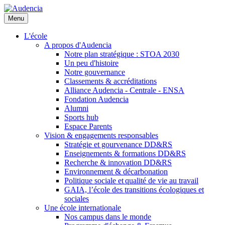
Aller
au
Menu
contenu
principal
L'école
A propos d'Audencia
Notre plan stratégique : STOA 2030
Un peu d'histoire
Notre gouvernance
Classements & accréditations
Alliance Audencia - Centrale - ENSA
Fondation Audencia
Alumni
Sports hub
Espace Parents
Vision & engagements responsables
Stratégie et gourvenance DD&RS
Enseignements & formations DD&RS
Recherche & innovation DD&RS
Environnement & décarbonation
Politique sociale et qualité de vie au travail
GAIA, l’école des transitions écologiques et
sociales
Une école internationale
Nos campus dans le monde