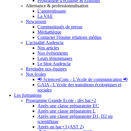
Programme d'échange & Erasmus
Alternance & professionnalisation
L'apprentissage
La VAE
Newsroom
Communiqués de presse
Médiathèque
Contacter l'équipe relations médias
L'actualité Audencia
Nos articles
Nos événements
Leurs témoignages
Le blog Audencia
Rejoindre nos équipes
Nos écoles
📢 SciencesCom – L’école de communication 📢
GAIA - L’école des transitions écologiques et
sociales
Les formations
Programme Grande Ecole - dès bac+2
Après une classe préparatoire EC
Après une classe préparatoire L
Après une classe préparatoire D1, D2 ou
scientifique
Après un bac+3 (AST 2)