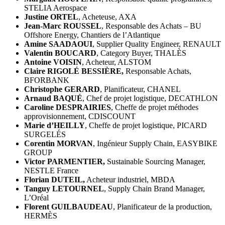
STELIA Aerospace
Justine ORTEL
, Acheteuse, AXA
Jean-Marc ROUSSEL
, Responsable des Achats – BU
Offshore Energy, Chantiers de l’Atlantique
Amine SAADAOUI
, Supplier Quality Engineer, RENAULT
Valentin BOUCARD
, Category Buyer, THALÈS
Antoine VOISIN
, Acheteur, ALSTOM
Claire RIGOLÉ BESSIÈRE,
Responsable Achats,
BFORBANK
Christophe GERARD
, Planificateur, CHANEL
Arnaud BAQUÉ
, Chef de projet logistique, DECATHLON
Caroline DESPRAIRIES
, Cheffe de projet méthodes
approvisionnement, CDISCOUNT
Marie d’HEILLY
, Cheffe de projet logistique, PICARD
SURGELÉS
Corentin MORVAN
, Ingénieur Supply Chain, EASYBIKE
GROUP
Victor PARMENTIER,
Sustainable Sourcing Manager,
NESTLE France
Florian DUTEIL,
Acheteur industriel, MBDA
Tanguy LETOURNEL
, Supply Chain Brand Manager,
L’Oréal
Florent GUILBAUDEAU
, Planificateur de la production,
HERMÈS