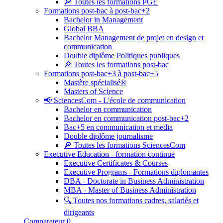
🔎 Toutes les formations PGE
Formations post-bac à post-bac+2
Bachelor in Management
Global BBA
Bachelor Management de projet en design et
communication
Double diplôme Politiques publiques
🔎 Toutes les formations post-bac
Formations post-bac+3 à post-bac+5
Mastère spécialisé®
Masters of Science
📢 SciencesCom - L'école de communication
Bachelor en communication
Bachelor en communication post-bac+2
Bac+5 en communication et media
Double diplôme journalisme
🔎 Toutes les formations SciencesCom
Executive Education - formation continue
Executive Certificates & Courses
Executive Programs - Formations diplomantes
DBA - Doctorate in Business Administration
MBA - Master of Business Administration
🔍 Toutes nos formations cadres, salariés et
dirigeants
Comparateur
0