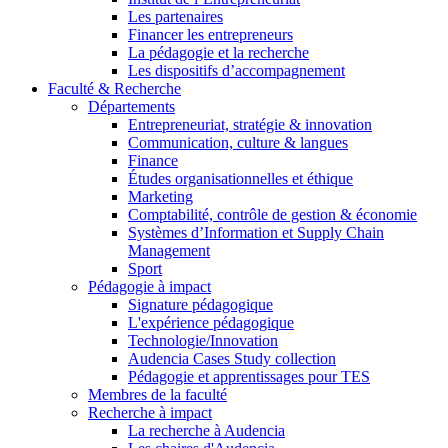
Les partenaires
Financer les entrepreneurs
La pédagogie et la recherche
Les dispositifs d’accompagnement
Faculté & Recherche
Départements
Entrepreneuriat, stratégie & innovation
Communication, culture & langues
Finance
Études organisationnelles et éthique
Marketing
Comptabilité, contrôle de gestion & économie
Systèmes d’Information et Supply Chain
Management
Sport
Pédagogie à impact
Signature pédagogique
L'expérience pédagogique
Technologie/Innovation
Audencia Cases Study collection
Pédagogie et apprentissages pour TES
Membres de la faculté
Recherche à impact
La recherche à Audencia