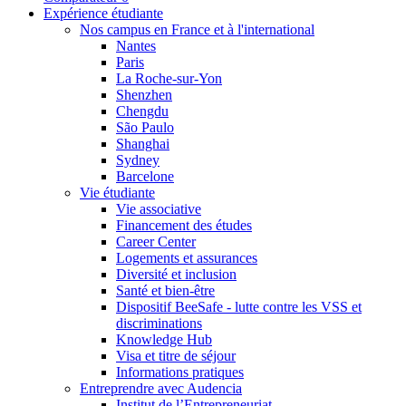
Expérience étudiante
Nos campus en France et à l'international
Nantes
Paris
La Roche-sur-Yon
Shenzhen
Chengdu
São Paulo
Shanghai
Sydney
Barcelone
Vie étudiante
Vie associative
Financement des études
Career Center
Logements et assurances
Diversité et inclusion
Santé et bien-être
Dispositif BeeSafe - lutte contre les VSS et
discriminations
Knowledge Hub
Visa et titre de séjour
Informations pratiques
Entreprendre avec Audencia
Institut de l’Entrepreneuriat