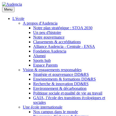
Aller
au
Menu
contenu
principal
L'école
A propos d'Audencia
Notre plan stratégique : STOA 2030
Un peu d'histoire
Notre gouvernance
Classements & accréditations
Alliance Audencia - Centrale - ENSA
Fondation Audencia
Alumni
Sports hub
Espace Parents
Vision & engagements responsables
Stratégie et gourvenance DD&RS
Enseignements & formations DD&RS
Recherche & innovation DD&RS
Environnement & décarbonation
Politique sociale et qualité de vie au travail
GAIA, l’école des transitions écologiques et
sociales
Une école internationale
Nos campus dans le monde