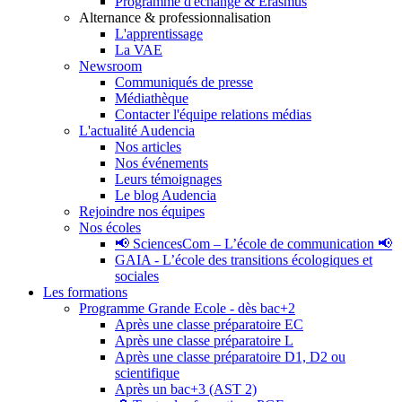
Programme d'échange & Erasmus
Alternance & professionnalisation
L'apprentissage
La VAE
Newsroom
Communiqués de presse
Médiathèque
Contacter l'équipe relations médias
L'actualité Audencia
Nos articles
Nos événements
Leurs témoignages
Le blog Audencia
Rejoindre nos équipes
Nos écoles
📢 SciencesCom – L’école de communication 📢
GAIA - L’école des transitions écologiques et
sociales
Les formations
Programme Grande Ecole - dès bac+2
Après une classe préparatoire EC
Après une classe préparatoire L
Après une classe préparatoire D1, D2 ou
scientifique
Après un bac+3 (AST 2)