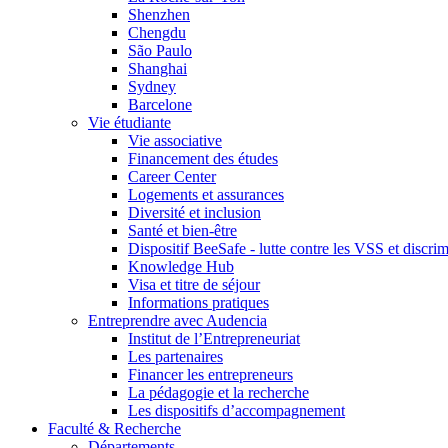
Shenzhen
Chengdu
São Paulo
Shanghai
Sydney
Barcelone
Vie étudiante
Vie associative
Financement des études
Career Center
Logements et assurances
Diversité et inclusion
Santé et bien-être
Dispositif BeeSafe - lutte contre les VSS et discri
Knowledge Hub
Visa et titre de séjour
Informations pratiques
Entreprendre avec Audencia
Institut de l’Entrepreneuriat
Les partenaires
Financer les entrepreneurs
La pédagogie et la recherche
Les dispositifs d’accompagnement
Faculté & Recherche
Départements