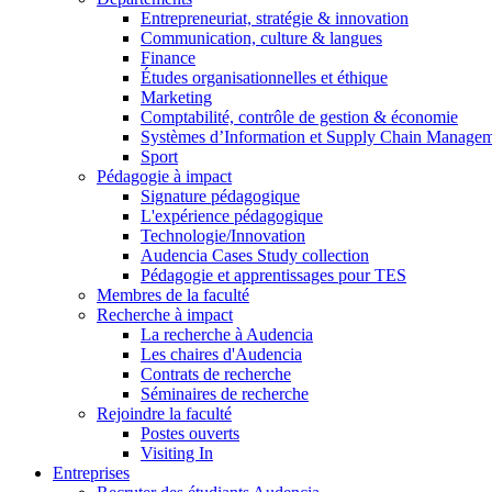
Entrepreneuriat, stratégie & innovation
Communication, culture & langues
Finance
Études organisationnelles et éthique
Marketing
Comptabilité, contrôle de gestion & économie
Systèmes d’Information et Supply Chain Manage
Sport
Pédagogie à impact
Signature pédagogique
L'expérience pédagogique
Technologie/Innovation
Audencia Cases Study collection
Pédagogie et apprentissages pour TES
Membres de la faculté
Recherche à impact
La recherche à Audencia
Les chaires d'Audencia
Contrats de recherche
Séminaires de recherche
Rejoindre la faculté
Postes ouverts
Visiting In
Entreprises