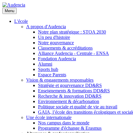
Aller
au
Menu
contenu
principal
L'école
A propos d'Audencia
Notre plan stratégique : STOA 2030
Un peu d'histoire
Notre gouvernance
Classements & accréditations
Alliance Audencia - Centrale - ENSA
Fondation Audencia
Alumni
Sports hub
Espace Parents
Vision & engagements responsables
Stratégie et gourvenance DD&RS
Enseignements & formations DD&RS
Recherche & innovation DD&RS
Environnement & décarbonation
Politique sociale et qualité de vie au travail
GAIA, l’école des transitions écologiques et social
Une école internationale
Nos campus dans le monde
Programme d'échange & Erasmus