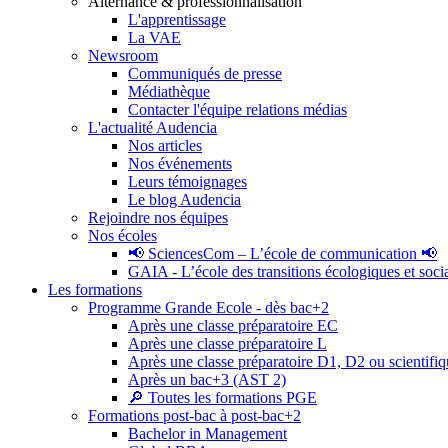
Alternance & professionnalisation
L'apprentissage
La VAE
Newsroom
Communiqués de presse
Médiathèque
Contacter l'équipe relations médias
L'actualité Audencia
Nos articles
Nos événements
Leurs témoignages
Le blog Audencia
Rejoindre nos équipes
Nos écoles
📢 SciencesCom – L’école de communication 📢
GAIA - L’école des transitions écologiques et soci
Les formations
Programme Grande Ecole - dès bac+2
Après une classe préparatoire EC
Après une classe préparatoire L
Après une classe préparatoire D1, D2 ou scientifi
Après un bac+3 (AST 2)
🔎 Toutes les formations PGE
Formations post-bac à post-bac+2
Bachelor in Management