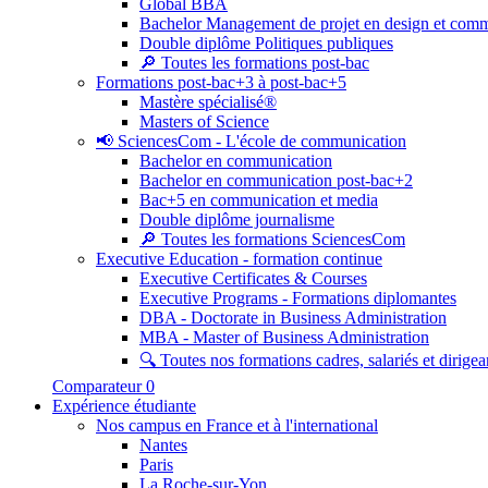
Global BBA
Bachelor Management de projet en design et com
Double diplôme Politiques publiques
🔎 Toutes les formations post-bac
Formations post-bac+3 à post-bac+5
Mastère spécialisé®
Masters of Science
📢 SciencesCom - L'école de communication
Bachelor en communication
Bachelor en communication post-bac+2
Bac+5 en communication et media
Double diplôme journalisme
🔎 Toutes les formations SciencesCom
Executive Education - formation continue
Executive Certificates & Courses
Executive Programs - Formations diplomantes
DBA - Doctorate in Business Administration
MBA - Master of Business Administration
🔍 Toutes nos formations cadres, salariés et dirigea
Comparateur
0
Expérience étudiante
Nos campus en France et à l'international
Nantes
Paris
La Roche-sur-Yon