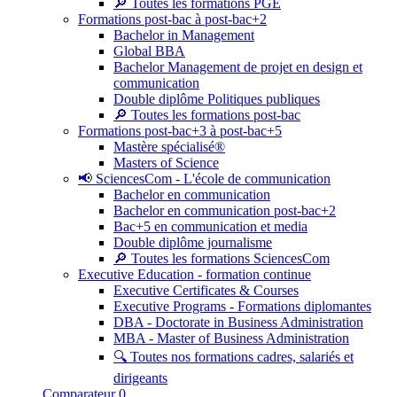
🔎 Toutes les formations PGE
Formations post-bac à post-bac+2
Bachelor in Management
Global BBA
Bachelor Management de projet en design et
communication
Double diplôme Politiques publiques
🔎 Toutes les formations post-bac
Formations post-bac+3 à post-bac+5
Mastère spécialisé®
Masters of Science
📢 SciencesCom - L'école de communication
Bachelor en communication
Bachelor en communication post-bac+2
Bac+5 en communication et media
Double diplôme journalisme
🔎 Toutes les formations SciencesCom
Executive Education - formation continue
Executive Certificates & Courses
Executive Programs - Formations diplomantes
DBA - Doctorate in Business Administration
MBA - Master of Business Administration
🔍 Toutes nos formations cadres, salariés et
dirigeants
Comparateur
0