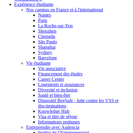
Expérience étudiante
Nos campus en France et à l'international
Nantes
Paris
La Roche-sur-Yon
Shenzhen
Chengdu
São Paulo
Shanghai
Sydney
Barcelone
Vie étudiante
Vie associative
Financement des études
Career Center
Logements et assurances
Diversité et inclusion
Santé et bien-être
Dispositif BeeSafe - lutte contre les VSS et
discriminations
Knowledge Hub
Visa et titre de séjour
Informations pratiques
Entreprendre avec Audencia
Institut de l’Entrepreneuriat