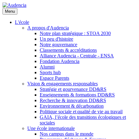
Aller
au
Menu
contenu
principal
L'école
A propos d'Audencia
Notre plan stratégique : STOA 2030
Un peu d'histoire
Notre gouvernance
Classements & accréditations
Alliance Audencia - Centrale - ENSA
Fondation Audencia
Alumni
Sports hub
Espace Parents
Vision & engagements responsables
Stratégie et gourvenance DD&RS
Enseignements & formations DD&RS
Recherche & innovation DD&RS
Environnement & décarbonation
Politique sociale et qualité de vie au travail
GAIA, l’école des transitions écologiques et
sociales
Une école internationale
Nos campus dans le monde