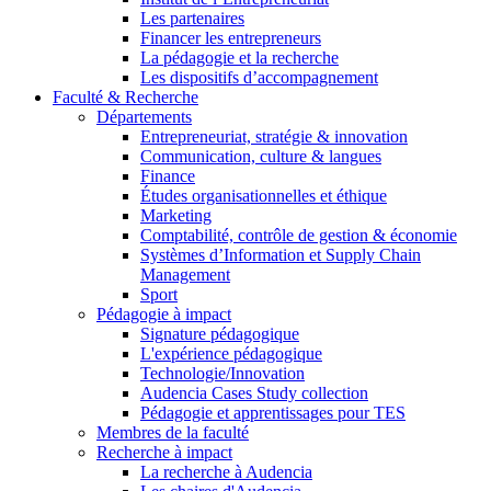
Les partenaires
Financer les entrepreneurs
La pédagogie et la recherche
Les dispositifs d’accompagnement
Faculté & Recherche
Départements
Entrepreneuriat, stratégie & innovation
Communication, culture & langues
Finance
Études organisationnelles et éthique
Marketing
Comptabilité, contrôle de gestion & économie
Systèmes d’Information et Supply Chain
Management
Sport
Pédagogie à impact
Signature pédagogique
L'expérience pédagogique
Technologie/Innovation
Audencia Cases Study collection
Pédagogie et apprentissages pour TES
Membres de la faculté
Recherche à impact
La recherche à Audencia