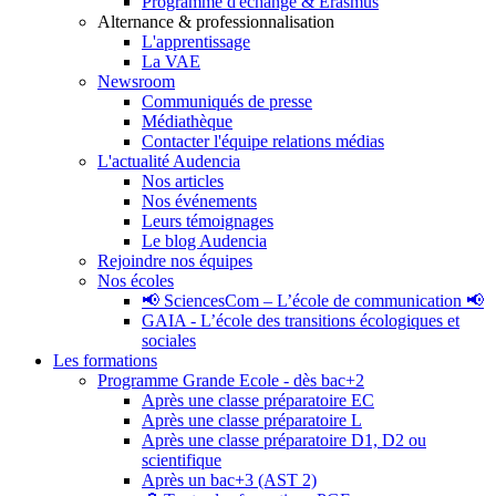
Programme d'échange & Erasmus
Alternance & professionnalisation
L'apprentissage
La VAE
Newsroom
Communiqués de presse
Médiathèque
Contacter l'équipe relations médias
L'actualité Audencia
Nos articles
Nos événements
Leurs témoignages
Le blog Audencia
Rejoindre nos équipes
Nos écoles
📢 SciencesCom – L’école de communication 📢
GAIA - L’école des transitions écologiques et
sociales
Les formations
Programme Grande Ecole - dès bac+2
Après une classe préparatoire EC
Après une classe préparatoire L
Après une classe préparatoire D1, D2 ou
scientifique
Après un bac+3 (AST 2)