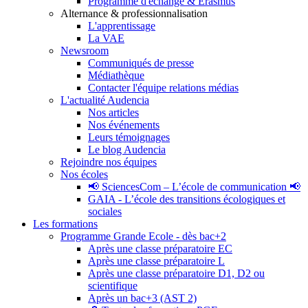
Programme d'échange & Erasmus
Alternance & professionnalisation
L'apprentissage
La VAE
Newsroom
Communiqués de presse
Médiathèque
Contacter l'équipe relations médias
L'actualité Audencia
Nos articles
Nos événements
Leurs témoignages
Le blog Audencia
Rejoindre nos équipes
Nos écoles
📢 SciencesCom – L’école de communication 📢
GAIA - L’école des transitions écologiques et
sociales
Les formations
Programme Grande Ecole - dès bac+2
Après une classe préparatoire EC
Après une classe préparatoire L
Après une classe préparatoire D1, D2 ou
scientifique
Après un bac+3 (AST 2)