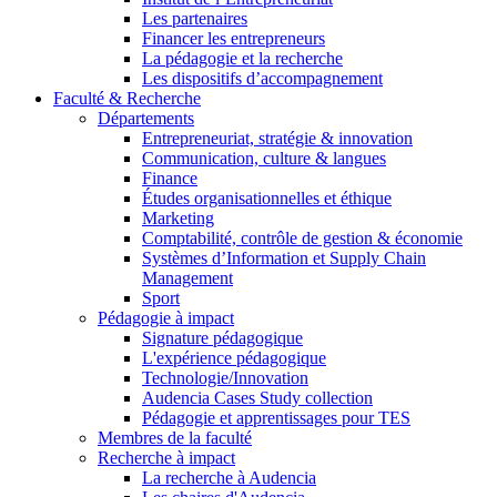
Les partenaires
Financer les entrepreneurs
La pédagogie et la recherche
Les dispositifs d’accompagnement
Faculté & Recherche
Départements
Entrepreneuriat, stratégie & innovation
Communication, culture & langues
Finance
Études organisationnelles et éthique
Marketing
Comptabilité, contrôle de gestion & économie
Systèmes d’Information et Supply Chain
Management
Sport
Pédagogie à impact
Signature pédagogique
L'expérience pédagogique
Technologie/Innovation
Audencia Cases Study collection
Pédagogie et apprentissages pour TES
Membres de la faculté
Recherche à impact
La recherche à Audencia