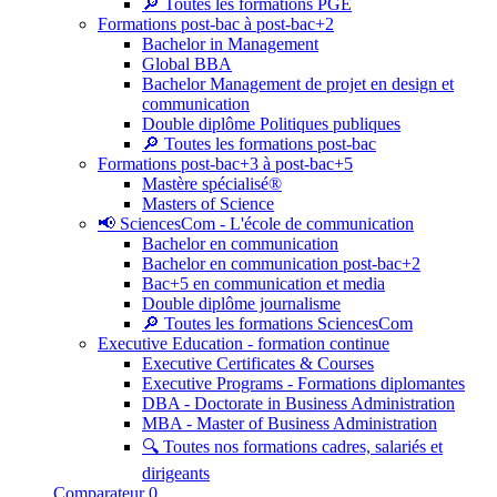
🔎 Toutes les formations PGE
Formations post-bac à post-bac+2
Bachelor in Management
Global BBA
Bachelor Management de projet en design et
communication
Double diplôme Politiques publiques
🔎 Toutes les formations post-bac
Formations post-bac+3 à post-bac+5
Mastère spécialisé®
Masters of Science
📢 SciencesCom - L'école de communication
Bachelor en communication
Bachelor en communication post-bac+2
Bac+5 en communication et media
Double diplôme journalisme
🔎 Toutes les formations SciencesCom
Executive Education - formation continue
Executive Certificates & Courses
Executive Programs - Formations diplomantes
DBA - Doctorate in Business Administration
MBA - Master of Business Administration
🔍 Toutes nos formations cadres, salariés et
dirigeants
Comparateur
0