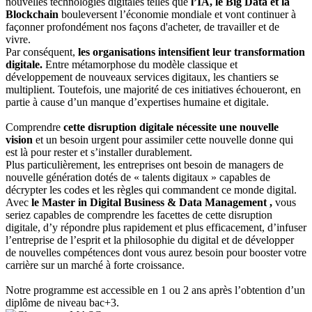
nouvelles technologies digitales telles que
l’IA, le Big Data et la
Blockchain
bouleversent l’économie mondiale et vont continuer à
façonner profondément nos façons d'acheter, de travailler et de
vivre.
Par conséquent,
les organisations intensifient leur transformation
digitale.
Entre métamorphose du modèle classique et
développement de nouveaux services digitaux, les chantiers se
multiplient. Toutefois, une majorité de ces initiatives échoueront, en
partie à cause d’un manque d’expertises humaine et digitale.
Comprendre
cette disruption digitale nécessite une nouvelle
vision
et un besoin urgent pour assimiler cette nouvelle donne qui
est là pour rester et s’installer durablement.
Plus particulièrement, les entreprises ont besoin de managers de
nouvelle génération dotés de « talents digitaux » capables de
décrypter les codes et les règles qui commandent ce monde digital.
Avec
le Master in Digital Business & Data Management ,
vous
seriez capables de comprendre les facettes de cette disruption
digitale, d’y répondre plus rapidement et plus efficacement, d’infuser
l’entreprise de l’esprit et la philosophie du digital et de développer
de nouvelles compétences dont vous aurez besoin pour booster votre
carrière sur un marché à forte croissance.
Notre programme est accessible en 1 ou 2 ans après l’obtention d’un
diplôme de niveau bac+3.