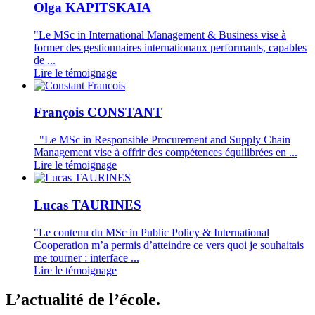
Olga KAPITSKAIA
"Le MSc in International Management & Business vise à
former des gestionnaires internationaux performants, capables
de ...
Lire le témoignage
François CONSTANT
"Le MSc in Responsible Procurement and Supply Chain
Management vise à offrir des compétences équilibrées en ...
Lire le témoignage
Lucas TAURINES
"Le contenu du MSc in Public Policy & International
Cooperation m’a permis d’atteindre ce vers quoi je souhaitais
me tourner : interface ...
Lire le témoignage
L’actualité de l’école.