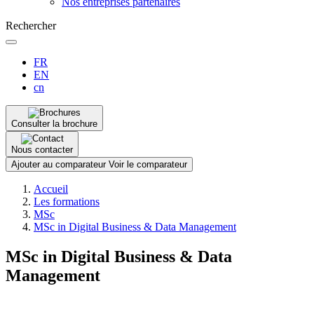
Nos entreprises partenaires
Rechercher
FR
EN
cn
Consulter la brochure
Nous contacter
Ajouter au comparateur
Voir le comparateur
Fil
Accueil
d'Ariane
Les formations
MSc
MSc in Digital Business & Data Management
MSc in Digital Business & Data
Management