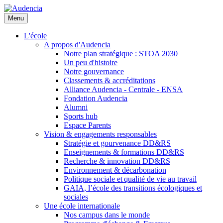
Aller
au
Menu
contenu
principal
L'école
A propos d'Audencia
Notre plan stratégique : STOA 2030
Un peu d'histoire
Notre gouvernance
Classements & accréditations
Alliance Audencia - Centrale - ENSA
Fondation Audencia
Alumni
Sports hub
Espace Parents
Vision & engagements responsables
Stratégie et gourvenance DD&RS
Enseignements & formations DD&RS
Recherche & innovation DD&RS
Environnement & décarbonation
Politique sociale et qualité de vie au travail
GAIA, l’école des transitions écologiques et
sociales
Une école internationale
Nos campus dans le monde