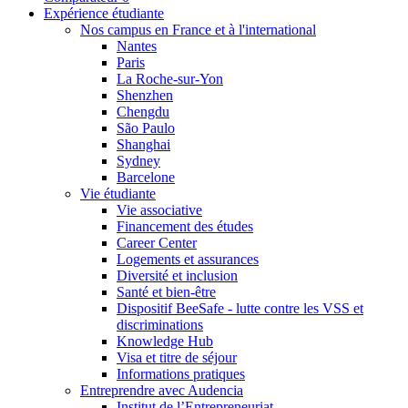
Expérience étudiante
Nos campus en France et à l'international
Nantes
Paris
La Roche-sur-Yon
Shenzhen
Chengdu
São Paulo
Shanghai
Sydney
Barcelone
Vie étudiante
Vie associative
Financement des études
Career Center
Logements et assurances
Diversité et inclusion
Santé et bien-être
Dispositif BeeSafe - lutte contre les VSS et
discriminations
Knowledge Hub
Visa et titre de séjour
Informations pratiques
Entreprendre avec Audencia
Institut de l’Entrepreneuriat