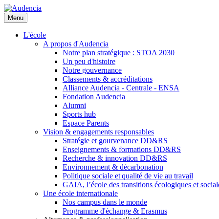
Aller
au
Menu
contenu
principal
L'école
A propos d'Audencia
Notre plan stratégique : STOA 2030
Un peu d'histoire
Notre gouvernance
Classements & accréditations
Alliance Audencia - Centrale - ENSA
Fondation Audencia
Alumni
Sports hub
Espace Parents
Vision & engagements responsables
Stratégie et gourvenance DD&RS
Enseignements & formations DD&RS
Recherche & innovation DD&RS
Environnement & décarbonation
Politique sociale et qualité de vie au travail
GAIA, l’école des transitions écologiques et social
Une école internationale
Nos campus dans le monde
Programme d'échange & Erasmus