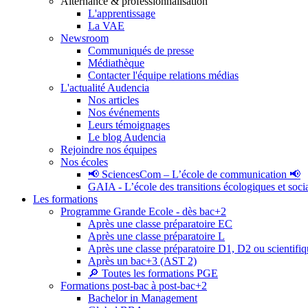
Alternance & professionnalisation
L'apprentissage
La VAE
Newsroom
Communiqués de presse
Médiathèque
Contacter l'équipe relations médias
L'actualité Audencia
Nos articles
Nos événements
Leurs témoignages
Le blog Audencia
Rejoindre nos équipes
Nos écoles
📢 SciencesCom – L’école de communication 📢
GAIA - L’école des transitions écologiques et soci
Les formations
Programme Grande Ecole - dès bac+2
Après une classe préparatoire EC
Après une classe préparatoire L
Après une classe préparatoire D1, D2 ou scientifi
Après un bac+3 (AST 2)
🔎 Toutes les formations PGE
Formations post-bac à post-bac+2
Bachelor in Management