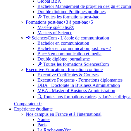
Global BBA
Bachelor Management de projet en design et com
Double diplôme Politiques publiques
🔎 Toutes les formations post-bac
Formations post-bac+3 à post-bac+5
Mastère spécialisé®
Masters of Science
📢 SciencesCom - L'école de communication
Bachelor en communication
Bachelor en communication post-bac+2
Bac+5 en communication et media
Double diplôme journalisme
🔎 Toutes les formations SciencesCom
Executive Education - formation continue
Executive Certificates & Courses
Executive Programs - Formations diplomantes
DBA - Doctorate in Business Administration
MBA - Master of Business Administration
🔍 Toutes nos formations cadres, salariés et dirigea
Comparateur
0
Expérience étudiante
Nos campus en France et à l'international
Nantes
Paris
La Roche-sur-Yon