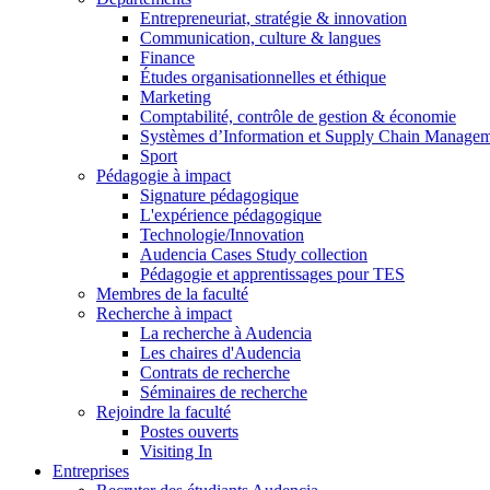
Entrepreneuriat, stratégie & innovation
Communication, culture & langues
Finance
Études organisationnelles et éthique
Marketing
Comptabilité, contrôle de gestion & économie
Systèmes d’Information et Supply Chain Manage
Sport
Pédagogie à impact
Signature pédagogique
L'expérience pédagogique
Technologie/Innovation
Audencia Cases Study collection
Pédagogie et apprentissages pour TES
Membres de la faculté
Recherche à impact
La recherche à Audencia
Les chaires d'Audencia
Contrats de recherche
Séminaires de recherche
Rejoindre la faculté
Postes ouverts
Visiting In
Entreprises