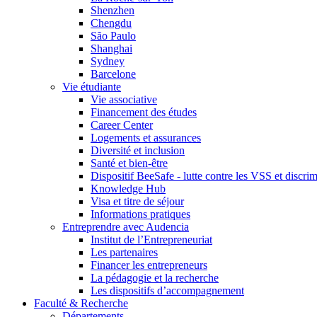
Shenzhen
Chengdu
São Paulo
Shanghai
Sydney
Barcelone
Vie étudiante
Vie associative
Financement des études
Career Center
Logements et assurances
Diversité et inclusion
Santé et bien-être
Dispositif BeeSafe - lutte contre les VSS et discri
Knowledge Hub
Visa et titre de séjour
Informations pratiques
Entreprendre avec Audencia
Institut de l’Entrepreneuriat
Les partenaires
Financer les entrepreneurs
La pédagogie et la recherche
Les dispositifs d’accompagnement
Faculté & Recherche
Départements