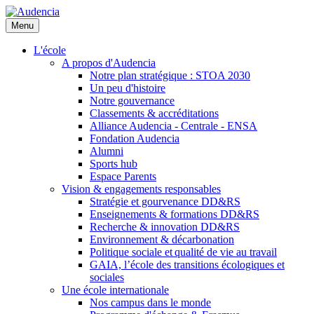
Aller
au
Menu
contenu
principal
L'école
A propos d'Audencia
Notre plan stratégique : STOA 2030
Un peu d'histoire
Notre gouvernance
Classements & accréditations
Alliance Audencia - Centrale - ENSA
Fondation Audencia
Alumni
Sports hub
Espace Parents
Vision & engagements responsables
Stratégie et gourvenance DD&RS
Enseignements & formations DD&RS
Recherche & innovation DD&RS
Environnement & décarbonation
Politique sociale et qualité de vie au travail
GAIA, l’école des transitions écologiques et
sociales
Une école internationale
Nos campus dans le monde