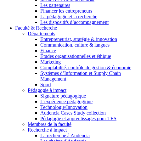
Les partenaires
Financer les entrepreneurs
La pédagogie et la recherche
Les dispositifs d’accompagnement
Faculté & Recherche
Départements
Entrepreneuriat, stratégie & innovation
Communication, culture & langues
Finance
Études organisationnelles et éthique
Marketing
Comptabilité, contrôle de gestion & économie
Systèmes d’Information et Supply Chain
Management
Sport
Pédagogie à impact
Signature pédagogique
L'expérience pédagogique
Technologie/Innovation
Audencia Cases Study collection
Pédagogie et apprentissages pour TES
Membres de la faculté
Recherche à impact
La recherche à Audencia