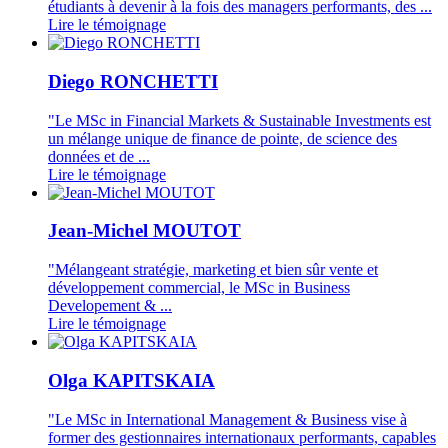
étudiants à devenir à la fois des managers performants, des ...
Lire le témoignage
Diego RONCHETTI
"Le MSc in Financial Markets & Sustainable Investments est
un mélange unique de finance de pointe, de science des
données et de ...
Lire le témoignage
Jean-Michel MOUTOT
"Mélangeant stratégie, marketing et bien sûr vente et
développement commercial, le MSc in Business
Developement & ...
Lire le témoignage
Olga KAPITSKAIA
"Le MSc in International Management & Business vise à
former des gestionnaires internationaux performants, capables