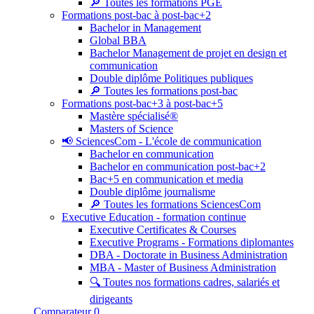
🔎 Toutes les formations PGE
Formations post-bac à post-bac+2
Bachelor in Management
Global BBA
Bachelor Management de projet en design et
communication
Double diplôme Politiques publiques
🔎 Toutes les formations post-bac
Formations post-bac+3 à post-bac+5
Mastère spécialisé®
Masters of Science
📢 SciencesCom - L'école de communication
Bachelor en communication
Bachelor en communication post-bac+2
Bac+5 en communication et media
Double diplôme journalisme
🔎 Toutes les formations SciencesCom
Executive Education - formation continue
Executive Certificates & Courses
Executive Programs - Formations diplomantes
DBA - Doctorate in Business Administration
MBA - Master of Business Administration
🔍 Toutes nos formations cadres, salariés et
dirigeants
Comparateur
0