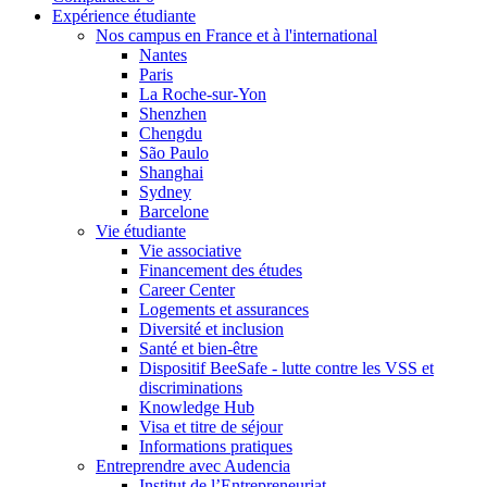
Expérience étudiante
Nos campus en France et à l'international
Nantes
Paris
La Roche-sur-Yon
Shenzhen
Chengdu
São Paulo
Shanghai
Sydney
Barcelone
Vie étudiante
Vie associative
Financement des études
Career Center
Logements et assurances
Diversité et inclusion
Santé et bien-être
Dispositif BeeSafe - lutte contre les VSS et
discriminations
Knowledge Hub
Visa et titre de séjour
Informations pratiques
Entreprendre avec Audencia
Institut de l’Entrepreneuriat