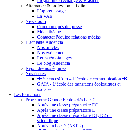
Programme d'échange & Erasmus
Alternance & professionnalisation
L'apprentissage
La VAE
Newsroom
Communiqués de presse
Médiathèque
Contacter l'équipe relations médias
L'actualité Audencia
Nos articles
Nos événements
Leurs témoignages
Le blog Audencia
Rejoindre nos équipes
Nos écoles
📢 SciencesCom – L’école de communication 📢
GAIA - L’école des transitions écologiques et
sociales
Les formations
Programme Grande Ecole - dès bac+2
Après une classe préparatoire EC
Après une classe préparatoire L
Après une classe préparatoire D1, D2 ou
scientifique
Après un bac+3 (AST 2)