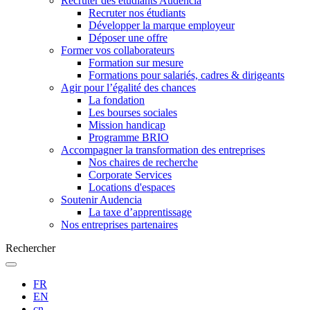
Recruter des étudiants Audencia
Recruter nos étudiants
Développer la marque employeur
Déposer une offre
Former vos collaborateurs
Formation sur mesure
Formations pour salariés, cadres & dirigeants
Agir pour l’égalité des chances
La fondation
Les bourses sociales
Mission handicap
Programme BRIO
Accompagner la transformation des entreprises
Nos chaires de recherche
Corporate Services
Locations d'espaces
Soutenir Audencia
La taxe d’apprentissage
Nos entreprises partenaires
Rechercher
FR
EN
cn