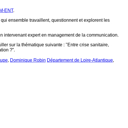
M-ENT
.
ui ensemble travaillent, questionnent et explorent les
ar un intervenant expert en management de la communication.
ler sur la thématique suivante : "Entre crise sanitaire,
tion ?”.
oupe
,
Dominique Robin
Département de Loire-Atlantique
,