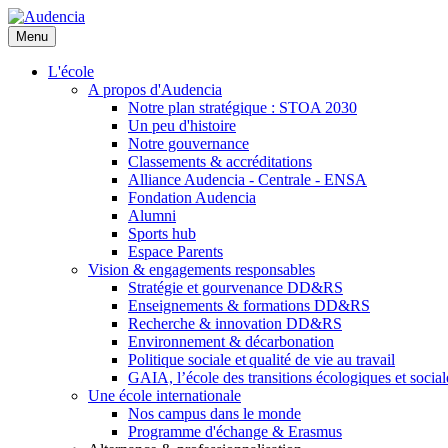
Aller
au
Menu
contenu
principal
L'école
A propos d'Audencia
Notre plan stratégique : STOA 2030
Un peu d'histoire
Notre gouvernance
Classements & accréditations
Alliance Audencia - Centrale - ENSA
Fondation Audencia
Alumni
Sports hub
Espace Parents
Vision & engagements responsables
Stratégie et gourvenance DD&RS
Enseignements & formations DD&RS
Recherche & innovation DD&RS
Environnement & décarbonation
Politique sociale et qualité de vie au travail
GAIA, l’école des transitions écologiques et social
Une école internationale
Nos campus dans le monde
Programme d'échange & Erasmus