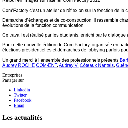
Retour en images sur l’atelier Com’Factory 2022 !
Com’Factory c’est un atelier de réflexion sur la fonction de l
Démarche d’échanges et de co-construction, il rassemble chaq
évolutions de la fonction communication.
Ce travail est réalisé par les étudiants, enrichi par le dial
Pour cette nouvelle édition de Com’Factory, organisée en parten
élections présidentielles et démarches de lobbying parfois pou
Un grand merci à l’ensemble des professionnels présents
Bar
Audrey ROCHE
COM-ENT
,
Audrey V.
Côteaux Nantais
,
Guéno
Entreprises
Partager sur
Linkedin
Twitter
Facebook
Email
Les actualités