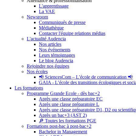
Alternance & professionnalisation
L'apprentissage
La VAE
Newsroom
Communiqués de presse
Médiathèque
Contacter l'équipe relations médias
L'actualité Audencia
Nos articles
Nos événements
Leurs témoignages
Le blog Audencia
Rejoindre nos équipes
Nos écoles
📢 SciencesCom – L’école de communication 📢
GAIA - L’école des transitions écologiques et soci
Les formations
Programme Grande Ecole - dès bac+2
Après une classe préparatoire EC
Après une classe préparatoire L
Après une classe préparatoire D1, D2 ou scientifi
Après un bac+3 (AST 2)
🔎 Toutes les formations PGE
Formations post-bac à post-bac+2
Bachelor in Management