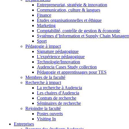
Entrepreneuriat, stratégie & innovation
Communication, culture & langues
Finance
Études organisationnelles et éthique
Marketing
Comptabilité, contrôle de gestion & économie
Systèmes d’Information et Supply Chain Manage
Sport
Pédagogie à impact
Signature pédagogique
L'expérience pédagogique
Technologie/Innovation
Audencia Cases Study collection
Pédagogie et apprentissages pour TES
Membres de la faculté
Recherche à impact
La recherche à Audencia
Les chaires d'Audencia
Contrats de recherche
Séminaires de recherche
Rejoindre la faculté
Postes ouverts
Visiting In
Entreprises