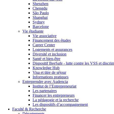
Shenzhen
Chengdu
São Paulo
Shanghai
Sydney
Barcelone
Vie étudiante
Vie associative
Financement des études
Career Center
Logements et assurances
Diversité et inclusion
Santé et bien-être
Dispositif BeeSafe - lutte contre les VSS et discri
Knowledge Hub
Visa et titre de séjour
Informations pratiques
Entreprendre avec Audencia
Institut de l’Entrepreneuriat
Les partenaires
Financer les entrepreneurs
La pédagogie et la recherche
Les dispositifs d’accompagnement
Faculté & Recherche
Départements