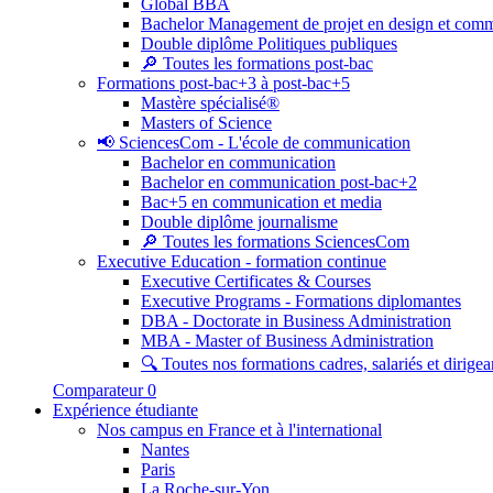
Global BBA
Bachelor Management de projet en design et com
Double diplôme Politiques publiques
🔎 Toutes les formations post-bac
Formations post-bac+3 à post-bac+5
Mastère spécialisé®
Masters of Science
📢 SciencesCom - L'école de communication
Bachelor en communication
Bachelor en communication post-bac+2
Bac+5 en communication et media
Double diplôme journalisme
🔎 Toutes les formations SciencesCom
Executive Education - formation continue
Executive Certificates & Courses
Executive Programs - Formations diplomantes
DBA - Doctorate in Business Administration
MBA - Master of Business Administration
🔍 Toutes nos formations cadres, salariés et dirigea
Comparateur
0
Expérience étudiante
Nos campus en France et à l'international
Nantes
Paris
La Roche-sur-Yon