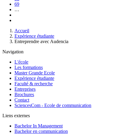
Page
69
…
Page
suivante
Dernière
page
Fil
Accueil
d'Ariane
Expérience étudiante
Entreprendre avec Audencia
Navigation
L'école
Les formations
Master Grande Ecole
Expérience étudiante
Faculté & recherche
Entreprises
Brochures
Contact
SciencesCom - Ecole de communication
Liens externes
Bachelor In Management
Bachelor en communication