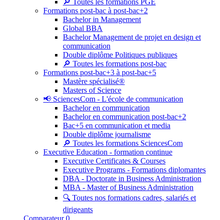
🔎 Toutes les formations PGE
Formations post-bac à post-bac+2
Bachelor in Management
Global BBA
Bachelor Management de projet en design et
communication
Double diplôme Politiques publiques
🔎 Toutes les formations post-bac
Formations post-bac+3 à post-bac+5
Mastère spécialisé®
Masters of Science
📢 SciencesCom - L'école de communication
Bachelor en communication
Bachelor en communication post-bac+2
Bac+5 en communication et media
Double diplôme journalisme
🔎 Toutes les formations SciencesCom
Executive Education - formation continue
Executive Certificates & Courses
Executive Programs - Formations diplomantes
DBA - Doctorate in Business Administration
MBA - Master of Business Administration
🔍 Toutes nos formations cadres, salariés et
dirigeants
Comparateur
0