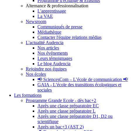
Programme d'échange & Erasmus
Alternance & professionnalisation
L'apprentissage
La VAE
Newsroom
Communiqués de presse
Médiathèque
Contacter l'équipe relations médias
L'actualité Audencia
Nos articles
Nos événements
Leurs témoignages
Le blog Audencia
Rejoindre nos équipes
Nos écoles
📢 SciencesCom – L’école de communication 📢
GAIA - L’école des transitions écologiques et
sociales
Les formations
Programme Grande Ecole - dès bac+2
Après une classe préparatoire EC
Après une classe préparatoire L
Après une classe préparatoire D1, D2 ou
scientifique
Après un bac+3 (AST 2)