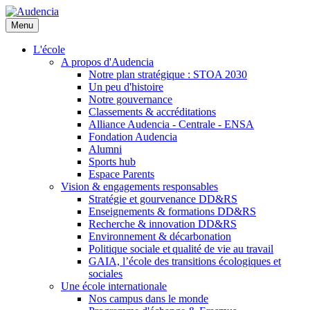
Aller
au
Menu
contenu
principal
L'école
A propos d'Audencia
Notre plan stratégique : STOA 2030
Un peu d'histoire
Notre gouvernance
Classements & accréditations
Alliance Audencia - Centrale - ENSA
Fondation Audencia
Alumni
Sports hub
Espace Parents
Vision & engagements responsables
Stratégie et gourvenance DD&RS
Enseignements & formations DD&RS
Recherche & innovation DD&RS
Environnement & décarbonation
Politique sociale et qualité de vie au travail
GAIA, l’école des transitions écologiques et
sociales
Une école internationale
Nos campus dans le monde