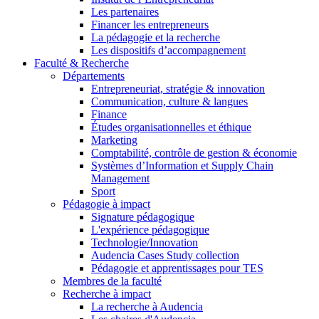
Les partenaires
Financer les entrepreneurs
La pédagogie et la recherche
Les dispositifs d’accompagnement
Faculté & Recherche
Départements
Entrepreneuriat, stratégie & innovation
Communication, culture & langues
Finance
Études organisationnelles et éthique
Marketing
Comptabilité, contrôle de gestion & économie
Systèmes d’Information et Supply Chain
Management
Sport
Pédagogie à impact
Signature pédagogique
L'expérience pédagogique
Technologie/Innovation
Audencia Cases Study collection
Pédagogie et apprentissages pour TES
Membres de la faculté
Recherche à impact
La recherche à Audencia