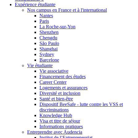
Expérience étudiante
Nos campus en France et à l'international
Nantes
Paris
La Roche-sur-Yon
Shenzhen
Chengdu
São Paulo
Shanghai
Sydney
Barcelone
Vie étudiante
Vie associative
Financement des études
Career Center
Logements et assurances
Diversité et inclusion
Santé et bien-être
Dispositif BeeSafe - lutte contre les VSS et
discriminations
Knowledge Hub
Visa et titre de séjour
Informations pratiques
Entreprendre avec Audencia
Institut de l’Entrepreneuriat