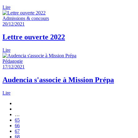
Lire
Admissions & concours
20/12/2021
Lettre ouverte 2022
Lire
Pédagogie
17/12/2021
Audencia s'associe à Mission Prépa
Lire
Pagination
Première
page
Page
précédente
…
Page
65
Page
66
Page
67
courante
Page
68