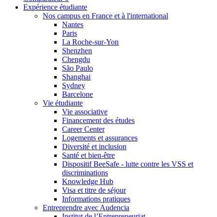
Expérience étudiante
Nos campus en France et à l'international
Nantes
Paris
La Roche-sur-Yon
Shenzhen
Chengdu
São Paulo
Shanghai
Sydney
Barcelone
Vie étudiante
Vie associative
Financement des études
Career Center
Logements et assurances
Diversité et inclusion
Santé et bien-être
Dispositif BeeSafe - lutte contre les VSS et
discriminations
Knowledge Hub
Visa et titre de séjour
Informations pratiques
Entreprendre avec Audencia
Institut de l’Entrepreneuriat