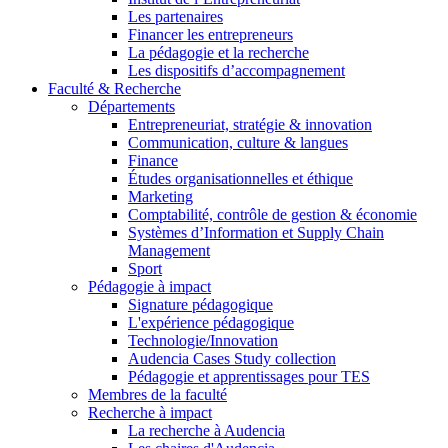
Les partenaires
Financer les entrepreneurs
La pédagogie et la recherche
Les dispositifs d’accompagnement
Faculté & Recherche
Départements
Entrepreneuriat, stratégie & innovation
Communication, culture & langues
Finance
Études organisationnelles et éthique
Marketing
Comptabilité, contrôle de gestion & économie
Systèmes d’Information et Supply Chain
Management
Sport
Pédagogie à impact
Signature pédagogique
L'expérience pédagogique
Technologie/Innovation
Audencia Cases Study collection
Pédagogie et apprentissages pour TES
Membres de la faculté
Recherche à impact
La recherche à Audencia