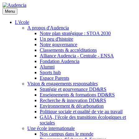
Aller
au
Menu
contenu
principal
L'école
A propos d'Audencia
Notre plan stratégique : STOA 2030
Un peu d'histoire
Notre gouvernance
Classements & accréditations
Alliance Audencia - Centrale - ENSA
Fondation Audencia
Alumni
Sports hub
Espace Parents
Vision & engagements responsables
Stratégie et gourvenance DD&RS
Enseignements & formations DD&RS
Recherche & innovation DD&RS
Environnement & décarbonation
Politique sociale et qualité de vie au travail
GAIA, l’école des transitions écologiques et
sociales
Une école internationale
Nos campus dans le monde