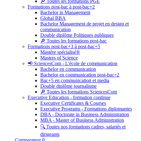
🔎 Toutes les formations PGE
Formations post-bac à post-bac+2
Bachelor in Management
Global BBA
Bachelor Management de projet en design et
communication
Double diplôme Politiques publiques
🔎 Toutes les formations post-bac
Formations post-bac+3 à post-bac+5
Mastère spécialisé®
Masters of Science
📢 SciencesCom - L'école de communication
Bachelor en communication
Bachelor en communication post-bac+2
Bac+5 en communication et media
Double diplôme journalisme
🔎 Toutes les formations SciencesCom
Executive Education - formation continue
Executive Certificates & Courses
Executive Programs - Formations diplomantes
DBA - Doctorate in Business Administration
MBA - Master of Business Administration
🔍 Toutes nos formations cadres, salariés et
dirigeants
Comparateur
0