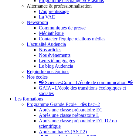
Programme d'échange & Erasmus
Alternance & professionnalisation
L'apprentissage
La VAE
Newsroom
Communiqués de presse
Médiathèque
Contacter l'équipe relations médias
L'actualité Audencia
Nos articles
Nos événements
Leurs témoignages
Le blog Audencia
Rejoindre nos équipes
Nos écoles
📢 SciencesCom – L’école de communication 📢
GAIA - L’école des transitions écologiques et
sociales
Les formations
Programme Grande Ecole - dès bac+2
Après une classe préparatoire EC
Après une classe préparatoire L
Après une classe préparatoire D1, D2 ou
scientifique
Après un bac+3 (AST 2)