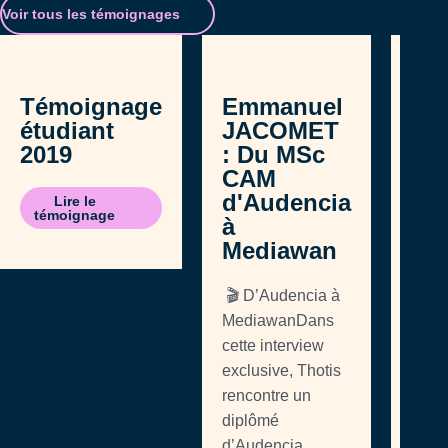
Voir tous les témoignages
Témoignage
Emmanuel
étudiant
JACOMET
2019
: Du MSc
CAM
Pa
d'Audencia
Lire le
Bot
témoignage
à
Mediawan
Déco
témo
🎬 D’Audencia à
étudi
MediawanDans
Botta
cette interview
étudi
exclusive, Thotis
prog
rencontre un
in Su
diplômé
Luxu
d’Audencia,