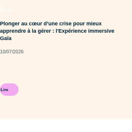
GAÏA
FO
Plonger au cœur d’une crise pour mieux
apprendre à la gérer : l'Expérience immersive
Aud
Gaïa
« S
lea
10/07/2026
14/
Lire
Lire