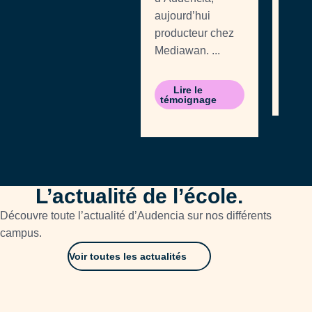
Man
aujourd’hui
d'Aud
producteur chez
explo
Mediawan. ...
Li
témo
Lire le
témoignage
L’actualité de l’école.
Découvre toute l’actualité d’Audencia sur nos différents
campus.
Voir toutes les actualités