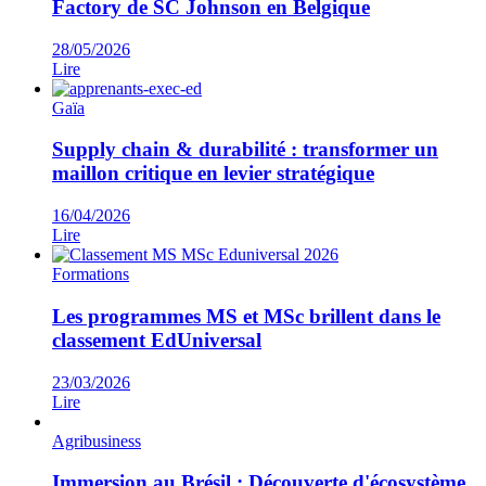
Factory de SC Johnson en Belgique
28/05/2026
Lire
Gaïa
Supply chain & durabilité : transformer un
maillon critique en levier stratégique​
16/04/2026
Lire
Formations
Les programmes MS et MSc brillent dans le
classement EdUniversal
23/03/2026
Lire
Agribusiness
Immersion au Brésil : Découverte d'écosystème