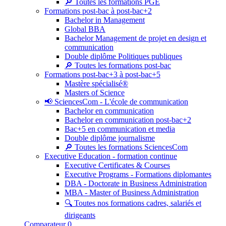
🔎 Toutes les formations PGE
Formations post-bac à post-bac+2
Bachelor in Management
Global BBA
Bachelor Management de projet en design et
communication
Double diplôme Politiques publiques
🔎 Toutes les formations post-bac
Formations post-bac+3 à post-bac+5
Mastère spécialisé®
Masters of Science
📢 SciencesCom - L'école de communication
Bachelor en communication
Bachelor en communication post-bac+2
Bac+5 en communication et media
Double diplôme journalisme
🔎 Toutes les formations SciencesCom
Executive Education - formation continue
Executive Certificates & Courses
Executive Programs - Formations diplomantes
DBA - Doctorate in Business Administration
MBA - Master of Business Administration
🔍 Toutes nos formations cadres, salariés et
dirigeants
Comparateur
0