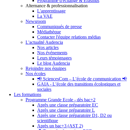
Programme d'échange & Erasmus
Alternance & professionnalisation
L'apprentissage
La VAE
Newsroom
Communiqués de presse
Médiathèque
Contacter l'équipe relations médias
L'actualité Audencia
Nos articles
Nos événements
Leurs témoignages
Le blog Audencia
Rejoindre nos équipes
Nos écoles
📢 SciencesCom – L’école de communication 📢
GAIA - L’école des transitions écologiques et
sociales
Les formations
Programme Grande Ecole - dès bac+2
Après une classe préparatoire EC
Après une classe préparatoire L
Après une classe préparatoire D1, D2 ou
scientifique
Après un bac+3 (AST 2)