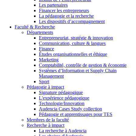
Les partenaires
Financer les entrepreneurs
La pédagogie et la recherche
Les dispositifs d’accompagnement
Faculté & Recherche
Départements
Entrepreneuriat, stratégie & innovation
Communication, culture & langues
Finance
Études organisationnelles et éthique
Marketing
Comptabilité, contrôle de gestion & économie
Systèmes d’Information et Supply Chain
Management
Sport
Pédagogie à impact
Signature pédagogique
L'expérience pédagogique
Technologie/Innovation
Audencia Cases Study collection
Pédagogie et apprentissages pour TES
Membres de la faculté
Recherche à impact
La recherche à Audencia