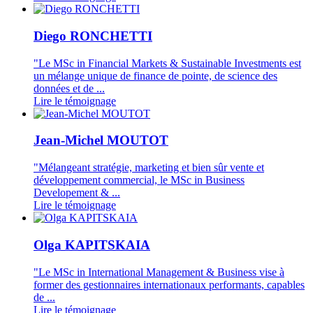
Diego RONCHETTI
"Le MSc in Financial Markets & Sustainable Investments est
un mélange unique de finance de pointe, de science des
données et de ...
Lire le témoignage
Jean-Michel MOUTOT
"Mélangeant stratégie, marketing et bien sûr vente et
développement commercial, le MSc in Business
Developement & ...
Lire le témoignage
Olga KAPITSKAIA
"Le MSc in International Management & Business vise à
former des gestionnaires internationaux performants, capables
de ...
Lire le témoignage