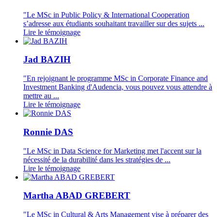
"Le MSc in Public Policy & International Cooperation
s’adresse aux étudiants souhaitant travailler sur des sujets ...
Lire le témoignage
Jad BAZIH
"En rejoignant le programme MSc in Corporate Finance and
Investment Banking d'Audencia, vous pouvez vous attendre à
mettre au ...
Lire le témoignage
Ronnie DAS
"Le MSc in Data Science for Marketing met l'accent sur la
nécessité de la durabilité dans les stratégies de ...
Lire le témoignage
Martha ABAD GREBERT
"Le MSc in Cultural & Arts Management vise à préparer des