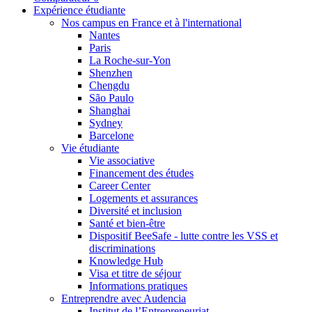
Expérience étudiante
Nos campus en France et à l'international
Nantes
Paris
La Roche-sur-Yon
Shenzhen
Chengdu
São Paulo
Shanghai
Sydney
Barcelone
Vie étudiante
Vie associative
Financement des études
Career Center
Logements et assurances
Diversité et inclusion
Santé et bien-être
Dispositif BeeSafe - lutte contre les VSS et
discriminations
Knowledge Hub
Visa et titre de séjour
Informations pratiques
Entreprendre avec Audencia
Institut de l’Entrepreneuriat