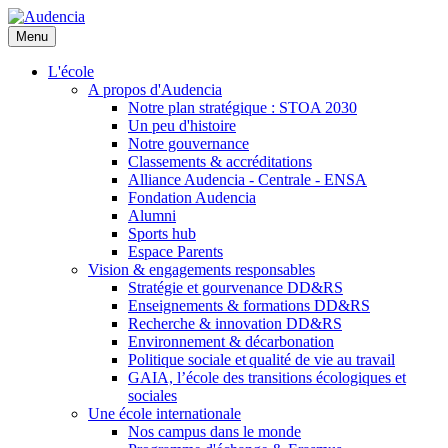
Aller
au
Menu
contenu
principal
L'école
A propos d'Audencia
Notre plan stratégique : STOA 2030
Un peu d'histoire
Notre gouvernance
Classements & accréditations
Alliance Audencia - Centrale - ENSA
Fondation Audencia
Alumni
Sports hub
Espace Parents
Vision & engagements responsables
Stratégie et gourvenance DD&RS
Enseignements & formations DD&RS
Recherche & innovation DD&RS
Environnement & décarbonation
Politique sociale et qualité de vie au travail
GAIA, l’école des transitions écologiques et
sociales
Une école internationale
Nos campus dans le monde