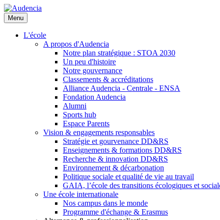
Aller
au
Menu
contenu
principal
L'école
A propos d'Audencia
Notre plan stratégique : STOA 2030
Un peu d'histoire
Notre gouvernance
Classements & accréditations
Alliance Audencia - Centrale - ENSA
Fondation Audencia
Alumni
Sports hub
Espace Parents
Vision & engagements responsables
Stratégie et gourvenance DD&RS
Enseignements & formations DD&RS
Recherche & innovation DD&RS
Environnement & décarbonation
Politique sociale et qualité de vie au travail
GAIA, l’école des transitions écologiques et social
Une école internationale
Nos campus dans le monde
Programme d'échange & Erasmus