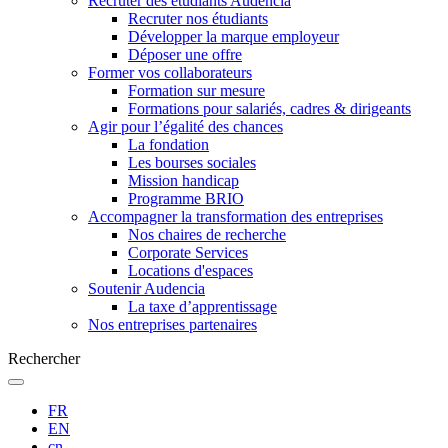
Recruter des étudiants Audencia
Recruter nos étudiants
Développer la marque employeur
Déposer une offre
Former vos collaborateurs
Formation sur mesure
Formations pour salariés, cadres & dirigeants
Agir pour l’égalité des chances
La fondation
Les bourses sociales
Mission handicap
Programme BRIO
Accompagner la transformation des entreprises
Nos chaires de recherche
Corporate Services
Locations d'espaces
Soutenir Audencia
La taxe d’apprentissage
Nos entreprises partenaires
Rechercher
FR
EN
cn