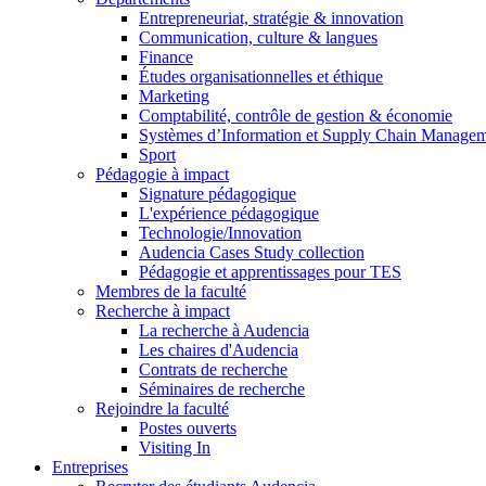
Entrepreneuriat, stratégie & innovation
Communication, culture & langues
Finance
Études organisationnelles et éthique
Marketing
Comptabilité, contrôle de gestion & économie
Systèmes d’Information et Supply Chain Manage
Sport
Pédagogie à impact
Signature pédagogique
L'expérience pédagogique
Technologie/Innovation
Audencia Cases Study collection
Pédagogie et apprentissages pour TES
Membres de la faculté
Recherche à impact
La recherche à Audencia
Les chaires d'Audencia
Contrats de recherche
Séminaires de recherche
Rejoindre la faculté
Postes ouverts
Visiting In
Entreprises