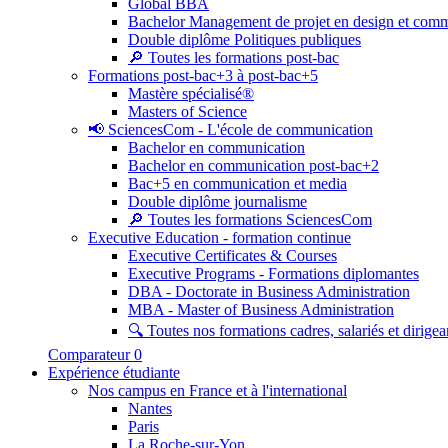
Global BBA
Bachelor Management de projet en design et com
Double diplôme Politiques publiques
🔎 Toutes les formations post-bac
Formations post-bac+3 à post-bac+5
Mastère spécialisé®
Masters of Science
📢 SciencesCom - L'école de communication
Bachelor en communication
Bachelor en communication post-bac+2
Bac+5 en communication et media
Double diplôme journalisme
🔎 Toutes les formations SciencesCom
Executive Education - formation continue
Executive Certificates & Courses
Executive Programs - Formations diplomantes
DBA - Doctorate in Business Administration
MBA - Master of Business Administration
🔍 Toutes nos formations cadres, salariés et dirigea
Comparateur
0
Expérience étudiante
Nos campus en France et à l'international
Nantes
Paris
La Roche-sur-Yon