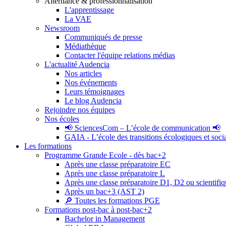
Alternance & professionnalisation
L'apprentissage
La VAE
Newsroom
Communiqués de presse
Médiathèque
Contacter l'équipe relations médias
L'actualité Audencia
Nos articles
Nos événements
Leurs témoignages
Le blog Audencia
Rejoindre nos équipes
Nos écoles
📢 SciencesCom – L’école de communication 📢
GAIA - L’école des transitions écologiques et soci
Les formations
Programme Grande Ecole - dès bac+2
Après une classe préparatoire EC
Après une classe préparatoire L
Après une classe préparatoire D1, D2 ou scientifi
Après un bac+3 (AST 2)
🔎 Toutes les formations PGE
Formations post-bac à post-bac+2
Bachelor in Management