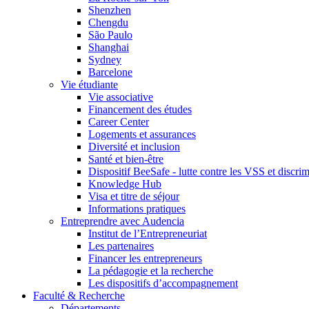
Shenzhen
Chengdu
São Paulo
Shanghai
Sydney
Barcelone
Vie étudiante
Vie associative
Financement des études
Career Center
Logements et assurances
Diversité et inclusion
Santé et bien-être
Dispositif BeeSafe - lutte contre les VSS et discri
Knowledge Hub
Visa et titre de séjour
Informations pratiques
Entreprendre avec Audencia
Institut de l’Entrepreneuriat
Les partenaires
Financer les entrepreneurs
La pédagogie et la recherche
Les dispositifs d’accompagnement
Faculté & Recherche
Départements