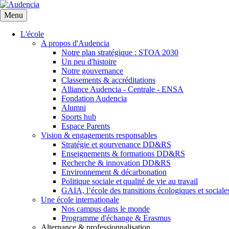
Aller
au
Menu
contenu
principal
L'école
A propos d'Audencia
Notre plan stratégique : STOA 2030
Un peu d'histoire
Notre gouvernance
Classements & accréditations
Alliance Audencia - Centrale - ENSA
Fondation Audencia
Alumni
Sports hub
Espace Parents
Vision & engagements responsables
Stratégie et gourvenance DD&RS
Enseignements & formations DD&RS
Recherche & innovation DD&RS
Environnement & décarbonation
Politique sociale et qualité de vie au travail
GAIA, l’école des transitions écologiques et sociale
Une école internationale
Nos campus dans le monde
Programme d'échange & Erasmus
Alternance & professionnalisation