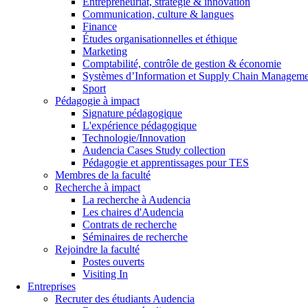
Entrepreneuriat, stratégie & innovation
Communication, culture & langues
Finance
Études organisationnelles et éthique
Marketing
Comptabilité, contrôle de gestion & économie
Systèmes d’Information et Supply Chain Managem
Sport
Pédagogie à impact
Signature pédagogique
L'expérience pédagogique
Technologie/Innovation
Audencia Cases Study collection
Pédagogie et apprentissages pour TES
Membres de la faculté
Recherche à impact
La recherche à Audencia
Les chaires d'Audencia
Contrats de recherche
Séminaires de recherche
Rejoindre la faculté
Postes ouverts
Visiting In
Entreprises
Recruter des étudiants Audencia