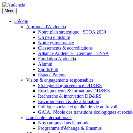
Aller
au
Menu
contenu
principal
L'école
A propos d'Audencia
Notre plan stratégique : STOA 2030
Un peu d'histoire
Notre gouvernance
Classements & accréditations
Alliance Audencia - Centrale - ENSA
Fondation Audencia
Alumni
Sports hub
Espace Parents
Vision & engagements responsables
Stratégie et gourvenance DD&RS
Enseignements & formations DD&RS
Recherche & innovation DD&RS
Environnement & décarbonation
Politique sociale et qualité de vie au travail
GAIA, l’école des transitions écologiques et social
Une école internationale
Nos campus dans le monde
Programme d'échange & Erasmus