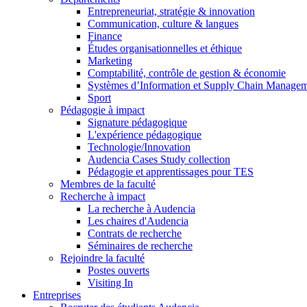
Entrepreneuriat, stratégie & innovation
Communication, culture & langues
Finance
Études organisationnelles et éthique
Marketing
Comptabilité, contrôle de gestion & économie
Systèmes d’Information et Supply Chain Manage
Sport
Pédagogie à impact
Signature pédagogique
L'expérience pédagogique
Technologie/Innovation
Audencia Cases Study collection
Pédagogie et apprentissages pour TES
Membres de la faculté
Recherche à impact
La recherche à Audencia
Les chaires d'Audencia
Contrats de recherche
Séminaires de recherche
Rejoindre la faculté
Postes ouverts
Visiting In
Entreprises