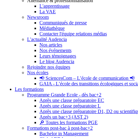
Alternance & professionnalisation
L'apprentissage
La VAE
Newsroom
Communiqués de presse
Médiathèque
Contacter l'équipe relations médias
L'actualité Audencia
Nos articles
Nos événements
Leurs témoignages
Le blog Audencia
Rejoindre nos équipes
Nos écoles
📢 SciencesCom – L’école de communication 📢
GAIA - L’école des transitions écologiques et soci
Les formations
Programme Grande Ecole - dès bac+2
Après une classe préparatoire EC
Après une classe préparatoire L
Après une classe préparatoire D1, D2 ou scientifi
Après un bac+3 (AST 2)
🔎 Toutes les formations PGE
Formations post-bac à post-bac+2
Bachelor in Management