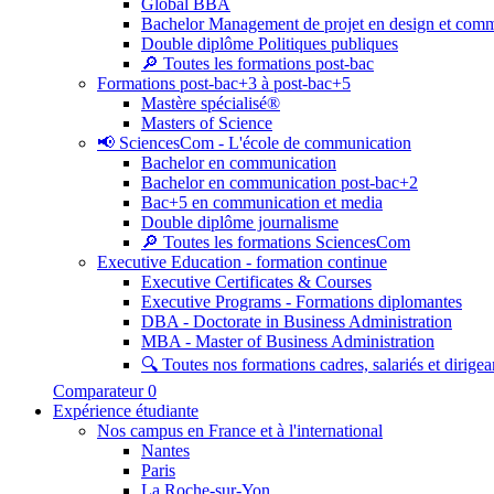
Global BBA
Bachelor Management de projet en design et com
Double diplôme Politiques publiques
🔎 Toutes les formations post-bac
Formations post-bac+3 à post-bac+5
Mastère spécialisé®
Masters of Science
📢 SciencesCom - L'école de communication
Bachelor en communication
Bachelor en communication post-bac+2
Bac+5 en communication et media
Double diplôme journalisme
🔎 Toutes les formations SciencesCom
Executive Education - formation continue
Executive Certificates & Courses
Executive Programs - Formations diplomantes
DBA - Doctorate in Business Administration
MBA - Master of Business Administration
🔍 Toutes nos formations cadres, salariés et dirigea
Comparateur
0
Expérience étudiante
Nos campus en France et à l'international
Nantes
Paris
La Roche-sur-Yon