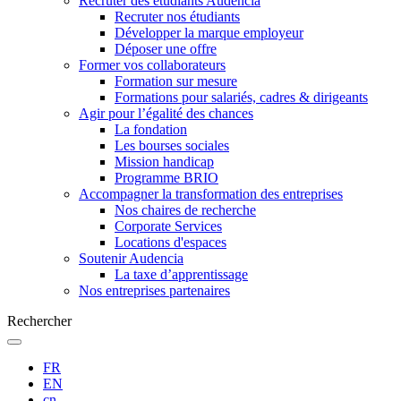
Recruter des étudiants Audencia
Recruter nos étudiants
Développer la marque employeur
Déposer une offre
Former vos collaborateurs
Formation sur mesure
Formations pour salariés, cadres & dirigeants
Agir pour l’égalité des chances
La fondation
Les bourses sociales
Mission handicap
Programme BRIO
Accompagner la transformation des entreprises
Nos chaires de recherche
Corporate Services
Locations d'espaces
Soutenir Audencia
La taxe d’apprentissage
Nos entreprises partenaires
Rechercher
FR
EN
cn