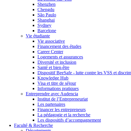
Shenzhen
Chengdu
São Paulo
Shanghai
Sydney
Barcelone
Vie étudiante
Vie associative
Financement des études
Career Center
Logements et assurances
Diversité et inclusion
Santé et bien-être
Dispositif BeeSafe - lutte contre les VSS et discri
Knowledge Hub
Visa et titre de séjour
Informations pratiques
Entreprendre avec Audencia
Institut de l’Entrepreneuriat
Les partenaires
Financer les entrepreneurs
La pédagogie et la recherche
Les dispositifs d’accompagnement
Faculté & Recherche
Départements