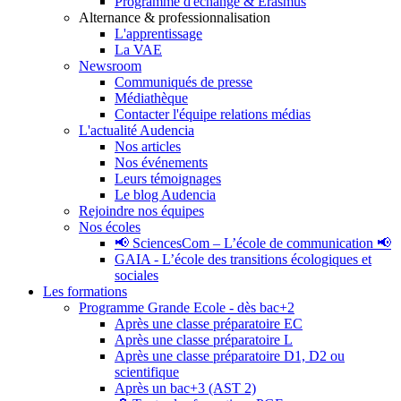
Programme d'échange & Erasmus
Alternance & professionnalisation
L'apprentissage
La VAE
Newsroom
Communiqués de presse
Médiathèque
Contacter l'équipe relations médias
L'actualité Audencia
Nos articles
Nos événements
Leurs témoignages
Le blog Audencia
Rejoindre nos équipes
Nos écoles
📢 SciencesCom – L’école de communication 📢
GAIA - L’école des transitions écologiques et
sociales
Les formations
Programme Grande Ecole - dès bac+2
Après une classe préparatoire EC
Après une classe préparatoire L
Après une classe préparatoire D1, D2 ou
scientifique
Après un bac+3 (AST 2)