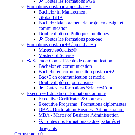
🔎 Toutes les formations PGE
Formations post-bac à post-bac+2
Bachelor in Management
Global BBA
Bachelor Management de projet en design et
communication
Double diplôme Politiques publiques
🔎 Toutes les formations post-bac
Formations post-bac+3 à post-bac+5
Mastère spécialisé®
Masters of Science
📢 SciencesCom - L'école de communication
Bachelor en communication
Bachelor en communication post-bac+2
Bac+5 en communication et media
Double diplôme journalisme
🔎 Toutes les formations SciencesCom
Executive Education - formation continue
Executive Certificates & Courses
Executive Programs - Formations diplomantes
DBA - Doctorate in Business Administration
MBA - Master of Business Administration
🔍 Toutes nos formations cadres, salariés et
dirigeants
Comparateur
0