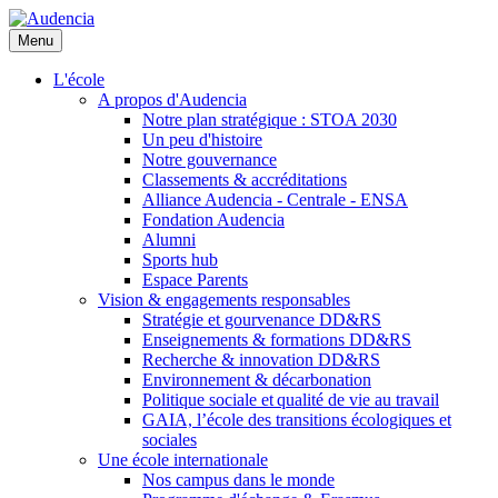
Aller
au
Menu
contenu
principal
L'école
A propos d'Audencia
Notre plan stratégique : STOA 2030
Un peu d'histoire
Notre gouvernance
Classements & accréditations
Alliance Audencia - Centrale - ENSA
Fondation Audencia
Alumni
Sports hub
Espace Parents
Vision & engagements responsables
Stratégie et gourvenance DD&RS
Enseignements & formations DD&RS
Recherche & innovation DD&RS
Environnement & décarbonation
Politique sociale et qualité de vie au travail
GAIA, l’école des transitions écologiques et
sociales
Une école internationale
Nos campus dans le monde