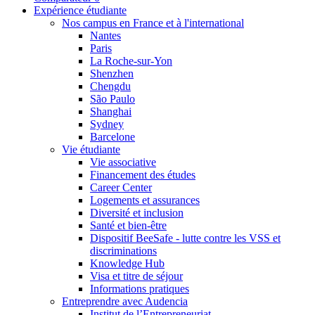
Expérience étudiante
Nos campus en France et à l'international
Nantes
Paris
La Roche-sur-Yon
Shenzhen
Chengdu
São Paulo
Shanghai
Sydney
Barcelone
Vie étudiante
Vie associative
Financement des études
Career Center
Logements et assurances
Diversité et inclusion
Santé et bien-être
Dispositif BeeSafe - lutte contre les VSS et
discriminations
Knowledge Hub
Visa et titre de séjour
Informations pratiques
Entreprendre avec Audencia
Institut de l’Entrepreneuriat