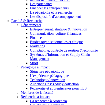
Les partenaires
Financer les entrepreneurs
La pédagogie et la recherche
Les dispositifs d’accompagnement
Faculté & Recherche
Départements
Entrepreneuriat, stratégie & innovation
Communication, culture & langues
Finance
Études organisationnelles et éthique
Marketing
Comptabilité, contrôle de gestion & économie
Systèmes d’Information et Supply Chain
Management
Sport
Pédagogie à impact
Signature pédagogique
L'expérience pédagogique
Technologie/Innovation
Audencia Cases Study collection
Pédagogie et apprentissages pour TES
Membres de la faculté
Recherche à impact
La recherche à Audencia