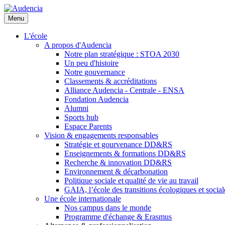
Aller
au
Menu
contenu
principal
L'école
A propos d'Audencia
Notre plan stratégique : STOA 2030
Un peu d'histoire
Notre gouvernance
Classements & accréditations
Alliance Audencia - Centrale - ENSA
Fondation Audencia
Alumni
Sports hub
Espace Parents
Vision & engagements responsables
Stratégie et gourvenance DD&RS
Enseignements & formations DD&RS
Recherche & innovation DD&RS
Environnement & décarbonation
Politique sociale et qualité de vie au travail
GAIA, l’école des transitions écologiques et social
Une école internationale
Nos campus dans le monde
Programme d'échange & Erasmus