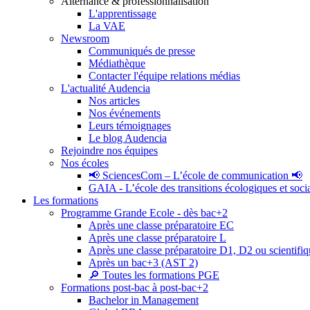
Alternance & professionnalisation
L'apprentissage
La VAE
Newsroom
Communiqués de presse
Médiathèque
Contacter l'équipe relations médias
L'actualité Audencia
Nos articles
Nos événements
Leurs témoignages
Le blog Audencia
Rejoindre nos équipes
Nos écoles
📢 SciencesCom – L’école de communication 📢
GAIA - L’école des transitions écologiques et soci
Les formations
Programme Grande Ecole - dès bac+2
Après une classe préparatoire EC
Après une classe préparatoire L
Après une classe préparatoire D1, D2 ou scientifi
Après un bac+3 (AST 2)
🔎 Toutes les formations PGE
Formations post-bac à post-bac+2
Bachelor in Management