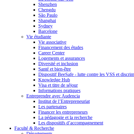
Shenzhen
Chengdu
São Paulo
Shanghai
Sydney
Barcelone
Vie étudiante
Vie associative
Financement des études
Career Center
Logements et assurances
Diversité et inclusion
Santé et bien-être
Dispositif BeeSafe - lutte contre les VSS et discri
Knowledge Hub
Visa et titre de séjour
Informations pratiques
Entreprendre avec Audencia
Institut de l’Entrepreneuriat
Les partenaires
Financer les entrepreneurs
La pédagogie et la recherche
Les dispositifs d’accompagnement
Faculté & Recherche
Départements