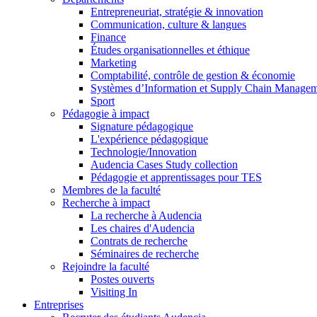
Entrepreneuriat, stratégie & innovation
Communication, culture & langues
Finance
Études organisationnelles et éthique
Marketing
Comptabilité, contrôle de gestion & économie
Systèmes d’Information et Supply Chain Manage
Sport
Pédagogie à impact
Signature pédagogique
L'expérience pédagogique
Technologie/Innovation
Audencia Cases Study collection
Pédagogie et apprentissages pour TES
Membres de la faculté
Recherche à impact
La recherche à Audencia
Les chaires d'Audencia
Contrats de recherche
Séminaires de recherche
Rejoindre la faculté
Postes ouverts
Visiting In
Entreprises