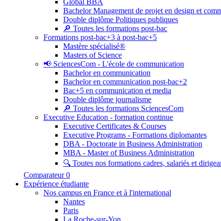
Global BBA
Bachelor Management de projet en design et com
Double diplôme Politiques publiques
🔎 Toutes les formations post-bac
Formations post-bac+3 à post-bac+5
Mastère spécialisé®
Masters of Science
📢 SciencesCom - L'école de communication
Bachelor en communication
Bachelor en communication post-bac+2
Bac+5 en communication et media
Double diplôme journalisme
🔎 Toutes les formations SciencesCom
Executive Education - formation continue
Executive Certificates & Courses
Executive Programs - Formations diplomantes
DBA - Doctorate in Business Administration
MBA - Master of Business Administration
🔍 Toutes nos formations cadres, salariés et dirigea
Comparateur
0
Expérience étudiante
Nos campus en France et à l'international
Nantes
Paris
La Roche-sur-Yon