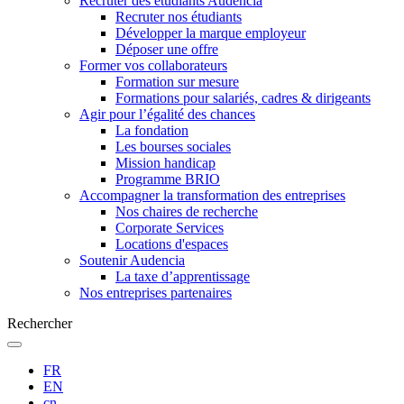
Recruter des étudiants Audencia
Recruter nos étudiants
Développer la marque employeur
Déposer une offre
Former vos collaborateurs
Formation sur mesure
Formations pour salariés, cadres & dirigeants
Agir pour l’égalité des chances
La fondation
Les bourses sociales
Mission handicap
Programme BRIO
Accompagner la transformation des entreprises
Nos chaires de recherche
Corporate Services
Locations d'espaces
Soutenir Audencia
La taxe d’apprentissage
Nos entreprises partenaires
Rechercher
FR
EN
cn