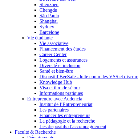
Shenzhen
Chengdu
São Paulo
Shanghai
Sydney
Barcelone
Vie étudiante
Vie associative
Financement des études
Career Center
Logements et assurances
Diversité et inclusion
Santé et bien-être
Dispositif BeeSafe - lutte contre les VSS et discri
Knowledge Hub
Visa et titre de séjour
Informations pratiques
Entreprendre avec Audencia
Institut de l’Entrepreneuriat
Les partenaires
Financer les entrepreneurs
La pédagogie et la recherche
Les dispositifs d’accompagnement
Faculté & Recherche
Départements