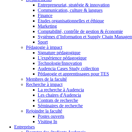
Entrepreneuriat, stratégie & innovation
Communication, culture & langues
Finance
Études organisationnelles et éthique
Marketing
Comptabilité, contrôle de gestion & économie
Systèmes d’Information et Supply Chain Manage
Sport
Pédagogie à impact
Signature pédagogique
L'expérience pédagogique
Technologie/Innovation
Audencia Cases Study collection
Pédagogie et apprentissages pour TES
Membres de la faculté
Recherche à impact
La recherche à Audencia
Les chaires d'Audencia
Contrats de recherche
Séminaires de recherche
Rejoindre la faculté
Postes ouverts
Visiting In
Entreprises