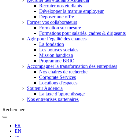
Recruter des étudiants Audencia
Recruter nos étudiants
Développer la marque employeur
Déposer une offre
Former vos collaborateurs
Formation sur mesure
Formations pour salariés, cadres & dirigeants
Agir pour l’égalité des chances
La fondation
Les bourses sociales
Mission handicap
Programme BRIO
Accompagner la transformation des entreprises
Nos chaires de recherche
Corporate Services
Locations d'espaces
Soutenir Audencia
La taxe d’apprentissage
Nos entreprises partenaires
Rechercher
FR
EN
cn