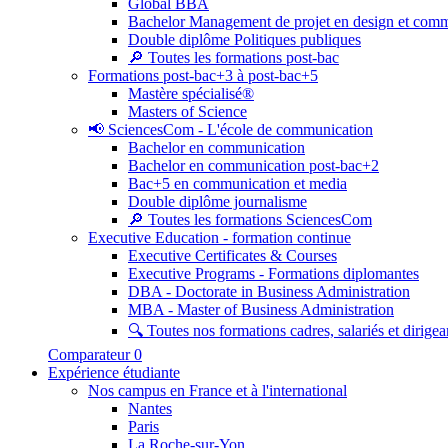
Global BBA
Bachelor Management de projet en design et com
Double diplôme Politiques publiques
🔎 Toutes les formations post-bac
Formations post-bac+3 à post-bac+5
Mastère spécialisé®
Masters of Science
📢 SciencesCom - L'école de communication
Bachelor en communication
Bachelor en communication post-bac+2
Bac+5 en communication et media
Double diplôme journalisme
🔎 Toutes les formations SciencesCom
Executive Education - formation continue
Executive Certificates & Courses
Executive Programs - Formations diplomantes
DBA - Doctorate in Business Administration
MBA - Master of Business Administration
🔍 Toutes nos formations cadres, salariés et dirigea
Comparateur
0
Expérience étudiante
Nos campus en France et à l'international
Nantes
Paris
La Roche-sur-Yon