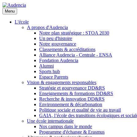
Aller
au
Menu
contenu
principal
L'école
A propos d'Audencia
Notre plan stratégique : STOA 2030
Un peu d'histoire
Notre gouvernance
Classements & accréditations
Alliance Audencia - Centrale - ENSA
Fondation Audencia
Alumni
Sports hub
Espace Parents
Vision & engagements responsables
Stratégie et gourvenance DD&RS
Enseignements & formations DD&RS
Recherche & innovation DD&RS
Environnement & décarbonation
Politique sociale et qualité de vie au travail
GAIA, l’école des transitions écologiques et social
Une école internationale
Nos campus dans le monde
Programme d'échange & Erasmus