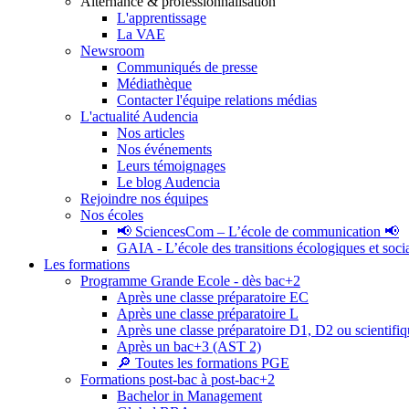
Alternance & professionnalisation
L'apprentissage
La VAE
Newsroom
Communiqués de presse
Médiathèque
Contacter l'équipe relations médias
L'actualité Audencia
Nos articles
Nos événements
Leurs témoignages
Le blog Audencia
Rejoindre nos équipes
Nos écoles
📢 SciencesCom – L’école de communication 📢
GAIA - L’école des transitions écologiques et soci
Les formations
Programme Grande Ecole - dès bac+2
Après une classe préparatoire EC
Après une classe préparatoire L
Après une classe préparatoire D1, D2 ou scientifi
Après un bac+3 (AST 2)
🔎 Toutes les formations PGE
Formations post-bac à post-bac+2
Bachelor in Management