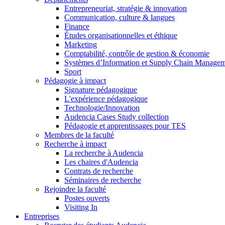
Entrepreneuriat, stratégie & innovation
Communication, culture & langues
Finance
Études organisationnelles et éthique
Marketing
Comptabilité, contrôle de gestion & économie
Systèmes d’Information et Supply Chain Manage
Sport
Pédagogie à impact
Signature pédagogique
L'expérience pédagogique
Technologie/Innovation
Audencia Cases Study collection
Pédagogie et apprentissages pour TES
Membres de la faculté
Recherche à impact
La recherche à Audencia
Les chaires d'Audencia
Contrats de recherche
Séminaires de recherche
Rejoindre la faculté
Postes ouverts
Visiting In
Entreprises