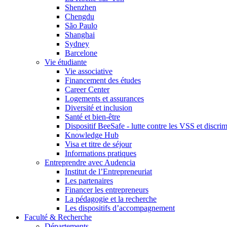
Shenzhen
Chengdu
São Paulo
Shanghai
Sydney
Barcelone
Vie étudiante
Vie associative
Financement des études
Career Center
Logements et assurances
Diversité et inclusion
Santé et bien-être
Dispositif BeeSafe - lutte contre les VSS et discri
Knowledge Hub
Visa et titre de séjour
Informations pratiques
Entreprendre avec Audencia
Institut de l’Entrepreneuriat
Les partenaires
Financer les entrepreneurs
La pédagogie et la recherche
Les dispositifs d’accompagnement
Faculté & Recherche
Départements