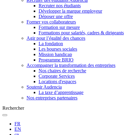
Recruter des étudiants Audencia
Recruter nos étudiants
Développer la marque employeur
Déposer une offre
Former vos collaborateurs
Formation sur mesure
Formations pour salariés, cadres & dirigeants
Agir pour l’égalité des chances
La fondation
Les bourses sociales
Mission handicap
Programme BRIO
Accompagner la transformation des entreprises
Nos chaires de recherche
Corporate Services
Locations d'espaces
Soutenir Audencia
La taxe d’apprentissage
Nos entreprises partenaires
Rechercher
FR
EN
cn