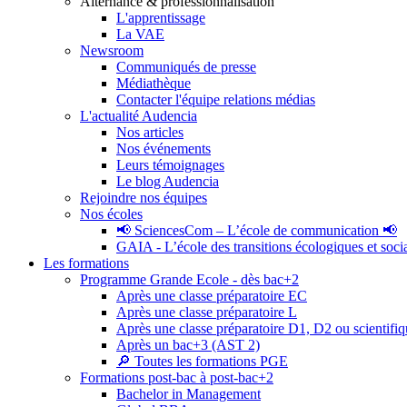
Alternance & professionnalisation
L'apprentissage
La VAE
Newsroom
Communiqués de presse
Médiathèque
Contacter l'équipe relations médias
L'actualité Audencia
Nos articles
Nos événements
Leurs témoignages
Le blog Audencia
Rejoindre nos équipes
Nos écoles
📢 SciencesCom – L’école de communication 📢
GAIA - L’école des transitions écologiques et soci
Les formations
Programme Grande Ecole - dès bac+2
Après une classe préparatoire EC
Après une classe préparatoire L
Après une classe préparatoire D1, D2 ou scientifi
Après un bac+3 (AST 2)
🔎 Toutes les formations PGE
Formations post-bac à post-bac+2
Bachelor in Management