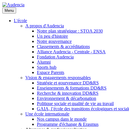
Aller
au
Menu
contenu
principal
L'école
A propos d'Audencia
Notre plan stratégique : STOA 2030
Un peu d'histoire
Notre gouvernance
Classements & accréditations
Alliance Audencia - Centrale - ENSA
Fondation Audencia
Alumni
Sports hub
Espace Parents
Vision & engagements responsables
Stratégie et gourvenance DD&RS
Enseignements & formations DD&RS
Recherche & innovation DD&RS
Environnement & décarbonation
Politique sociale et qualité de vie au travail
GAIA, l’école des transitions écologiques et social
Une école internationale
Nos campus dans le monde
Programme d'échange & Erasmus