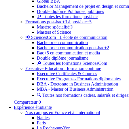
Global BBA
Bachelor Management de projet en design et com
Double diplôme Politiques publiques
🔎 Toutes les formations post-bac
Formations post-bac+3 à post-bac+5
Mastère spécialisé®
Masters of Science
📢 SciencesCom - L'école de communication
Bachelor en communication
Bachelor en communication post-bac+2
Bac+5 en communication et media
Double diplôme journalisme
🔎 Toutes les formations SciencesCom
Executive Education - formation continue
Executive Certificates & Courses
Executive Programs - Formations diplomantes
DBA - Doctorate in Business Administration
MBA - Master of Business Administration
🔍 Toutes nos formations cadres, salariés et dirigea
Comparateur
0
Expérience étudiante
Nos campus en France et à l'international
Nantes
Paris
La Roche-sur-Yon