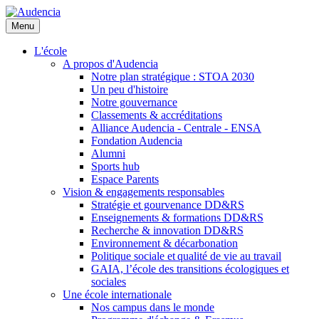
Aller
au
Menu
contenu
principal
L'école
A propos d'Audencia
Notre plan stratégique : STOA 2030
Un peu d'histoire
Notre gouvernance
Classements & accréditations
Alliance Audencia - Centrale - ENSA
Fondation Audencia
Alumni
Sports hub
Espace Parents
Vision & engagements responsables
Stratégie et gourvenance DD&RS
Enseignements & formations DD&RS
Recherche & innovation DD&RS
Environnement & décarbonation
Politique sociale et qualité de vie au travail
GAIA, l’école des transitions écologiques et
sociales
Une école internationale
Nos campus dans le monde