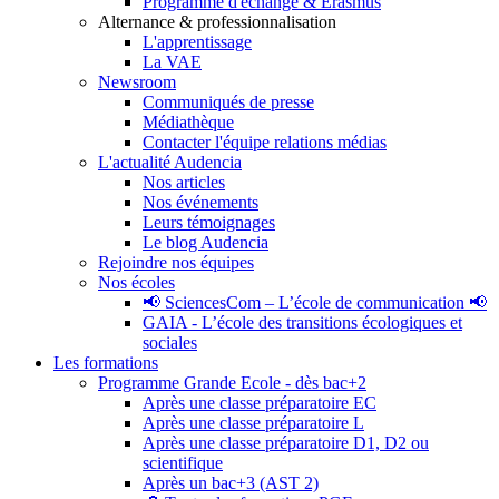
Programme d'échange & Erasmus
Alternance & professionnalisation
L'apprentissage
La VAE
Newsroom
Communiqués de presse
Médiathèque
Contacter l'équipe relations médias
L'actualité Audencia
Nos articles
Nos événements
Leurs témoignages
Le blog Audencia
Rejoindre nos équipes
Nos écoles
📢 SciencesCom – L’école de communication 📢
GAIA - L’école des transitions écologiques et
sociales
Les formations
Programme Grande Ecole - dès bac+2
Après une classe préparatoire EC
Après une classe préparatoire L
Après une classe préparatoire D1, D2 ou
scientifique
Après un bac+3 (AST 2)