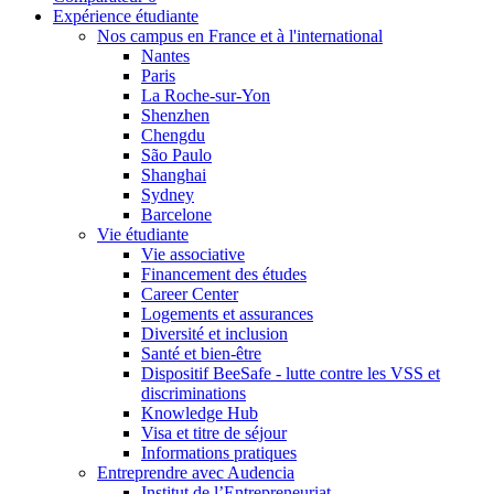
Expérience étudiante
Nos campus en France et à l'international
Nantes
Paris
La Roche-sur-Yon
Shenzhen
Chengdu
São Paulo
Shanghai
Sydney
Barcelone
Vie étudiante
Vie associative
Financement des études
Career Center
Logements et assurances
Diversité et inclusion
Santé et bien-être
Dispositif BeeSafe - lutte contre les VSS et
discriminations
Knowledge Hub
Visa et titre de séjour
Informations pratiques
Entreprendre avec Audencia
Institut de l’Entrepreneuriat