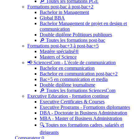
🔎 Toutes les formations PGE
Formations post-bac à post-bac+2
Bachelor in Management
Global BBA
Bachelor Management de projet en design et
communication
Double diplôme Politiques publiques
🔎 Toutes les formations post-bac
Formations post-bac+3 à post-bac+5
Mastère spécialisé®
Masters of Science
📢 SciencesCom - L'école de communication
Bachelor en communication
Bachelor en communication post-bac+2
Bac+5 en communication et media
Double diplôme journalisme
🔎 Toutes les formations SciencesCom
Executive Education - formation continue
Executive Certificates & Courses
Executive Programs - Formations diplomantes
DBA - Doctorate in Business Administration
MBA - Master of Business Administration
🔍 Toutes nos formations cadres, salariés et
dirigeants
Comparateur
0