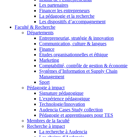
Les partenaires
Financer les entrepreneurs
La pédagogie et la recherche
Les dispositifs d’accompagnement
Faculté & Recherche
Départements
Entrepreneuriat, stratégie & innovation
Communication, culture & langues
Finance
Études organisationnelles et éthique
Marketing
Comptabilité, contrôle de gestion & économie
Systèmes d’Information et Supply Chain
Management
Sport
Pédagogie à impact
Signature pédagogique
L'expérience pédagogique
Technologie/Innovation
Audencia Cases Study collection
Pédagogie et apprentissages pour TES
Membres de la faculté
Recherche à impact
La recherche à Audencia