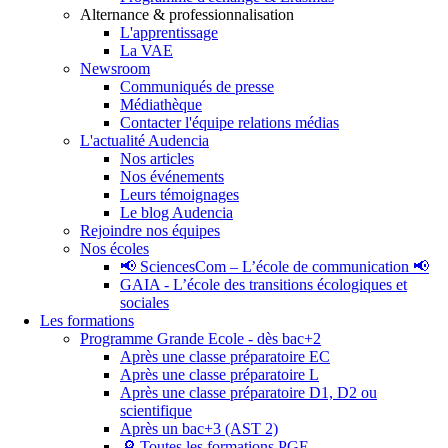
Alternance & professionnalisation
L'apprentissage
La VAE
Newsroom
Communiqués de presse
Médiathèque
Contacter l'équipe relations médias
L'actualité Audencia
Nos articles
Nos événements
Leurs témoignages
Le blog Audencia
Rejoindre nos équipes
Nos écoles
📢 SciencesCom – L’école de communication 📢
GAIA - L’école des transitions écologiques et
sociales
Les formations
Programme Grande Ecole - dès bac+2
Après une classe préparatoire EC
Après une classe préparatoire L
Après une classe préparatoire D1, D2 ou
scientifique
Après un bac+3 (AST 2)
🔎 Toutes les formations PGE