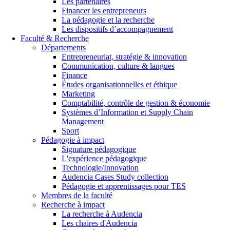
Les partenaires
Financer les entrepreneurs
La pédagogie et la recherche
Les dispositifs d’accompagnement
Faculté & Recherche
Départements
Entrepreneuriat, stratégie & innovation
Communication, culture & langues
Finance
Études organisationnelles et éthique
Marketing
Comptabilité, contrôle de gestion & économie
Systèmes d’Information et Supply Chain
Management
Sport
Pédagogie à impact
Signature pédagogique
L'expérience pédagogique
Technologie/Innovation
Audencia Cases Study collection
Pédagogie et apprentissages pour TES
Membres de la faculté
Recherche à impact
La recherche à Audencia
Les chaires d'Audencia