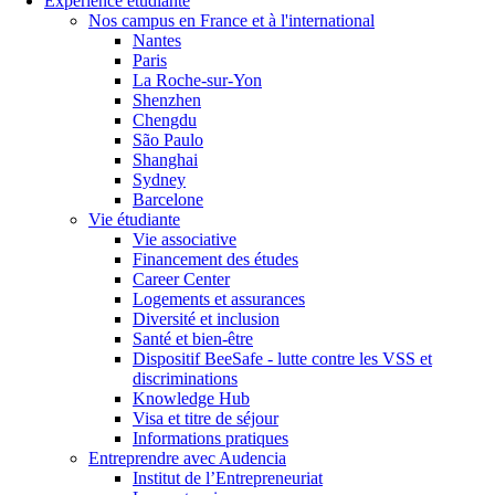
Expérience étudiante
Nos campus en France et à l'international
Nantes
Paris
La Roche-sur-Yon
Shenzhen
Chengdu
São Paulo
Shanghai
Sydney
Barcelone
Vie étudiante
Vie associative
Financement des études
Career Center
Logements et assurances
Diversité et inclusion
Santé et bien-être
Dispositif BeeSafe - lutte contre les VSS et
discriminations
Knowledge Hub
Visa et titre de séjour
Informations pratiques
Entreprendre avec Audencia
Institut de l’Entrepreneuriat