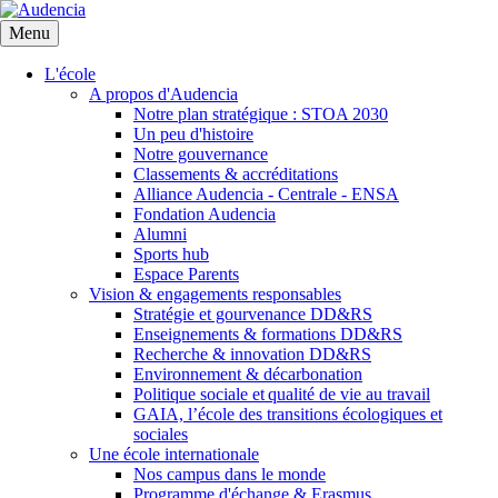
Aller
au
Menu
contenu
principal
L'école
A propos d'Audencia
Notre plan stratégique : STOA 2030
Un peu d'histoire
Notre gouvernance
Classements & accréditations
Alliance Audencia - Centrale - ENSA
Fondation Audencia
Alumni
Sports hub
Espace Parents
Vision & engagements responsables
Stratégie et gourvenance DD&RS
Enseignements & formations DD&RS
Recherche & innovation DD&RS
Environnement & décarbonation
Politique sociale et qualité de vie au travail
GAIA, l’école des transitions écologiques et
sociales
Une école internationale
Nos campus dans le monde
Programme d'échange & Erasmus