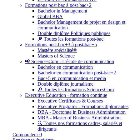
Formations post-bac à post-bac+2
Bachelor in Management
Global BBA
Bachelor Management de projet en design et
communication
Double diplôme Politiques publiques
🔎 Toutes les formations post-bac
Formations post-bac+3 à post-bac+5
Mastère spécialisé®
Masters of Science
📢 SciencesCom - L'école de communication
Bachelor en communication
Bachelor en communication post-bac+2
Bac+5 en communication et media
Double diplôme journalisme
🔎 Toutes les formations SciencesCom
Executive Education - formation continue
Executive Certificates & Courses
Executive Programs - Formations diplomantes
DBA - Doctorate in Business Administration
MBA - Master of Business Administration
🔍 Toutes nos formations cadres, salariés et
dirigeants
Comparateur
0