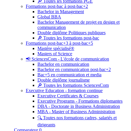
🔎 Toutes les formations PGE
Formations post-bac à post-bac+2
Bachelor in Management
Global BBA
Bachelor Management de projet en design et
communication
Double diplôme Politiques publiques
🔎 Toutes les formations post-bac
Formations post-bac+3 à post-bac+5
Mastère spécialisé®
Masters of Science
📢 SciencesCom - L'école de communication
Bachelor en communication
Bachelor en communication post-bac+2
Bac+5 en communication et media
Double diplôme journalisme
🔎 Toutes les formations SciencesCom
Executive Education - formation continue
Executive Certificates & Courses
Executive Programs - Formations diplomantes
DBA - Doctorate in Business Administration
MBA - Master of Business Administration
🔍 Toutes nos formations cadres, salariés et
dirigeants
Comparateur
0