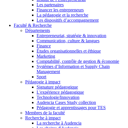
Les partenaires
Financer les entrepreneurs
La pédagogie et la recherche
Les dispositifs d’accompagnement
Faculté & Recherche
Départements
Entrepreneuriat, stratégie & innovation
Communication, culture & langues
Finance
Études organisationnelles et éthique
Marketing
Comptabilité, contrôle de gestion & économie
Systèmes d’Information et Supply Chain
Management
Sport
Pédagogie à impact
Signature pédagogique
L'expérience pédagogique
Technologie/Innovation
Audencia Cases Study collection
Pédagogie et apprentissages pour TES
Membres de la faculté
Recherche à impact
La recherche à Audencia