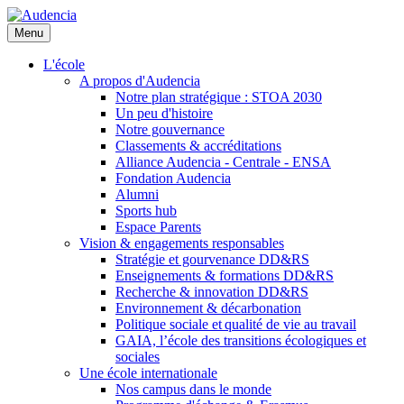
Aller
au
Menu
contenu
principal
L'école
A propos d'Audencia
Notre plan stratégique : STOA 2030
Un peu d'histoire
Notre gouvernance
Classements & accréditations
Alliance Audencia - Centrale - ENSA
Fondation Audencia
Alumni
Sports hub
Espace Parents
Vision & engagements responsables
Stratégie et gourvenance DD&RS
Enseignements & formations DD&RS
Recherche & innovation DD&RS
Environnement & décarbonation
Politique sociale et qualité de vie au travail
GAIA, l’école des transitions écologiques et
sociales
Une école internationale
Nos campus dans le monde