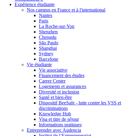
Expérience étudiante
Nos campus en France et à l'international
Nantes
Paris
La Roche-sur-Yon
Shenzhen
Chengdu
São Paulo
Shanghai
Sydney
Barcelone
Vie étudiante
Vie associative
Financement des études
Career Center
Logements et assurances
Diversité et inclusion
Santé et bien-être
Dispositif BeeSafe - lutte contre les VSS et
discriminations
Knowledge Hub
Visa et titre de séjour
Informations pratiques
Entreprendre avec Audencia
Institut de l’Entrepreneuriat