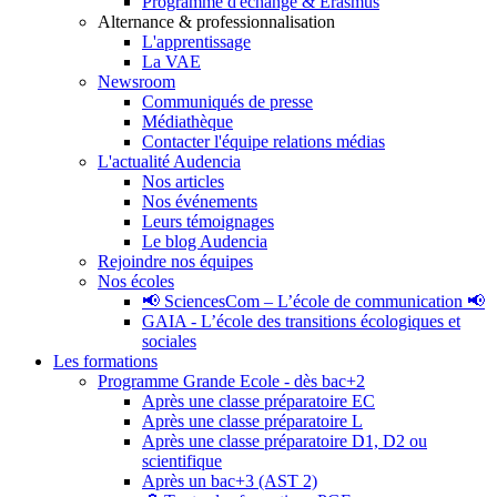
Programme d'échange & Erasmus
Alternance & professionnalisation
L'apprentissage
La VAE
Newsroom
Communiqués de presse
Médiathèque
Contacter l'équipe relations médias
L'actualité Audencia
Nos articles
Nos événements
Leurs témoignages
Le blog Audencia
Rejoindre nos équipes
Nos écoles
📢 SciencesCom – L’école de communication 📢
GAIA - L’école des transitions écologiques et
sociales
Les formations
Programme Grande Ecole - dès bac+2
Après une classe préparatoire EC
Après une classe préparatoire L
Après une classe préparatoire D1, D2 ou
scientifique
Après un bac+3 (AST 2)