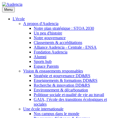
Aller
au
Menu
contenu
principal
L'école
A propos d'Audencia
Notre plan stratégique : STOA 2030
Un peu d'histoire
Notre gouvernance
Classements & accréditations
Alliance Audencia - Centrale - ENSA
Fondation Audencia
Alumni
Sports hub
Espace Parents
Vision & engagements responsables
Stratégie et gourvenance DD&RS
Enseignements & formations DD&RS
Recherche & innovation DD&RS
Environnement & décarbonation
Politique sociale et qualité de vie au travail
GAIA, l’école des transitions écologiques et
sociales
Une école internationale
Nos campus dans le monde