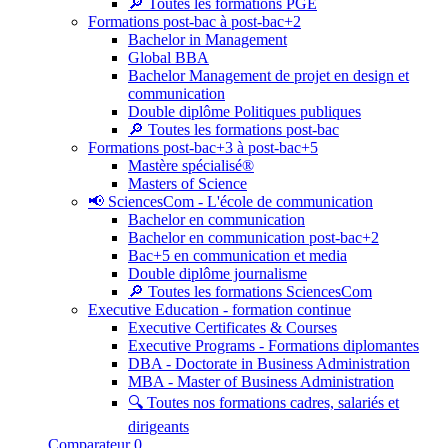
🔎 Toutes les formations PGE
Formations post-bac à post-bac+2
Bachelor in Management
Global BBA
Bachelor Management de projet en design et
communication
Double diplôme Politiques publiques
🔎 Toutes les formations post-bac
Formations post-bac+3 à post-bac+5
Mastère spécialisé®
Masters of Science
📢 SciencesCom - L'école de communication
Bachelor en communication
Bachelor en communication post-bac+2
Bac+5 en communication et media
Double diplôme journalisme
🔎 Toutes les formations SciencesCom
Executive Education - formation continue
Executive Certificates & Courses
Executive Programs - Formations diplomantes
DBA - Doctorate in Business Administration
MBA - Master of Business Administration
🔍 Toutes nos formations cadres, salariés et
dirigeants
Comparateur
0