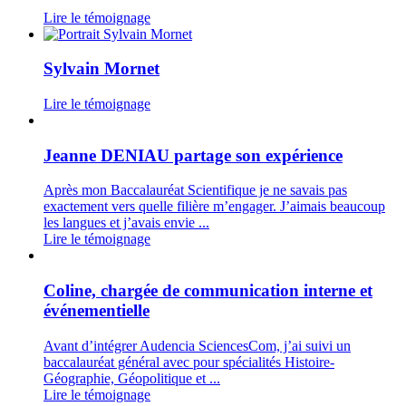
Lire le témoignage
Sylvain Mornet
Lire le témoignage
Jeanne DENIAU partage son expérience
Après mon Baccalauréat Scientifique je ne savais pas
exactement vers quelle filière m’engager. J’aimais beaucoup
les langues et j’avais envie ...
Lire le témoignage
Coline, chargée de communication interne et
événementielle
Avant d’intégrer Audencia SciencesCom, j’ai suivi un
baccalauréat général avec pour spécialités Histoire-
Géographie, Géopolitique et ...
Lire le témoignage