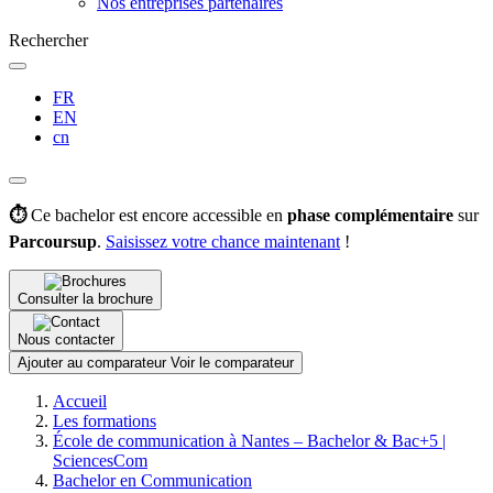
Nos entreprises partenaires
Rechercher
FR
EN
cn
⏱️
Ce bachelor est encore accessible en
phase complémentaire
sur
Parcoursup
.
Saisissez votre chance maintenant
!
Consulter la brochure
Nous contacter
Ajouter au comparateur
Voir le comparateur
Fil
Accueil
d'Ariane
Les formations
École de communication à Nantes – Bachelor & Bac+5 |
SciencesCom
Bachelor en Communication