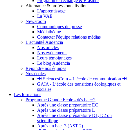
Programme d'échange & Erasmus
Alternance & professionnalisation
L'apprentissage
La VAE
Newsroom
Communiqués de presse
Médiathèque
Contacter l'équipe relations médias
L'actualité Audencia
Nos articles
Nos événements
Leurs témoignages
Le blog Audencia
Rejoindre nos équipes
Nos écoles
📢 SciencesCom – L’école de communication 📢
GAIA - L’école des transitions écologiques et
sociales
Les formations
Programme Grande Ecole - dès bac+2
Après une classe préparatoire EC
Après une classe préparatoire L
Après une classe préparatoire D1, D2 ou
scientifique
Après un bac+3 (AST 2)