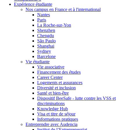
Expérience étudiante
Nos campus en France et à l'international
Nantes
Paris
La Roche-sur-Yon
Shenzhen
Chengdu
São Paulo
Shanghai
Sydney
Barcelone
Vie étudiante
Vie associative
Financement des études
Career Center
Logements et assurances
Diversité et inclusion
Santé et bien-être
Dispositif BeeSafe - lutte contre les VSS et
discriminations
Knowledge Hub
Visa et titre de séjour
Informations pratiques
Entreprendre avec Audencia
Institut de l’Entrepreneuriat