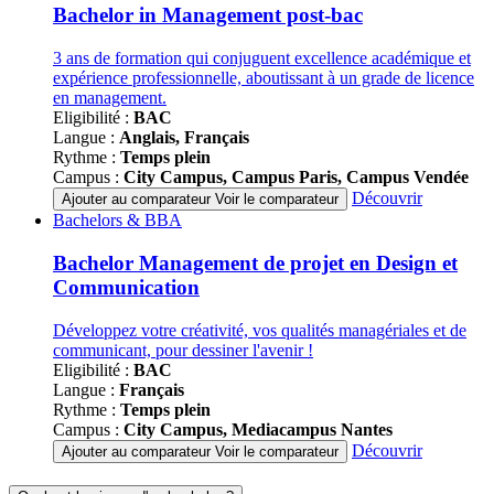
programmes
Bachelor in Management post-bac
3 ans de formation qui conjuguent excellence académique et
expérience professionnelle, aboutissant à un grade de licence
en management.
Eligibilité :
BAC
Langue :
Anglais, Français
Rythme :
Temps plein
Campus :
City Campus, Campus Paris, Campus Vendée
Découvrir
Ajouter au comparateur
Voir le comparateur
Famille
Bachelors & BBA
de
programmes
Bachelor Management de projet en Design et
Communication
Développez votre créativité, vos qualités managériales et de
communicant, pour dessiner l'avenir !
Eligibilité :
BAC
Langue :
Français
Rythme :
Temps plein
Campus :
City Campus, Mediacampus Nantes
Découvrir
Ajouter au comparateur
Voir le comparateur