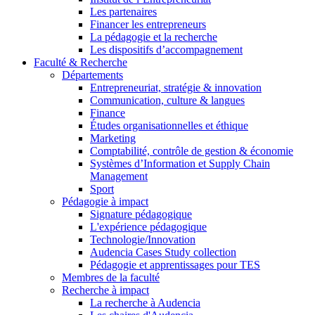
Les partenaires
Financer les entrepreneurs
La pédagogie et la recherche
Les dispositifs d’accompagnement
Faculté & Recherche
Départements
Entrepreneuriat, stratégie & innovation
Communication, culture & langues
Finance
Études organisationnelles et éthique
Marketing
Comptabilité, contrôle de gestion & économie
Systèmes d’Information et Supply Chain
Management
Sport
Pédagogie à impact
Signature pédagogique
L'expérience pédagogique
Technologie/Innovation
Audencia Cases Study collection
Pédagogie et apprentissages pour TES
Membres de la faculté
Recherche à impact
La recherche à Audencia