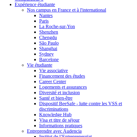
Expérience étudiante
Nos campus en France et à l'international
Nantes
Paris
La Roche-sur-Yon
Shenzhen
Chengdu
São Paulo
Shanghai
Sydney
Barcelone
Vie étudiante
Vie associative
Financement des études
Career Center
Logements et assurances
Diversité et inclusion
Santé et bien-être
Dispositif BeeSafe - lutte contre les VSS et
discriminations
Knowledge Hub
Visa et titre de séjour
Informations pratiques
Entreprendre avec Audencia
Institut de l’Entrepreneuriat