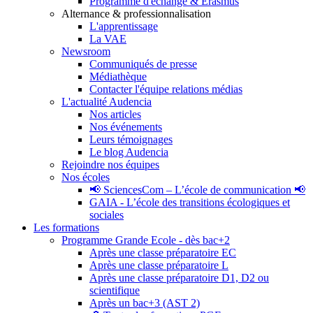
Programme d'échange & Erasmus
Alternance & professionnalisation
L'apprentissage
La VAE
Newsroom
Communiqués de presse
Médiathèque
Contacter l'équipe relations médias
L'actualité Audencia
Nos articles
Nos événements
Leurs témoignages
Le blog Audencia
Rejoindre nos équipes
Nos écoles
📢 SciencesCom – L’école de communication 📢
GAIA - L’école des transitions écologiques et
sociales
Les formations
Programme Grande Ecole - dès bac+2
Après une classe préparatoire EC
Après une classe préparatoire L
Après une classe préparatoire D1, D2 ou
scientifique
Après un bac+3 (AST 2)