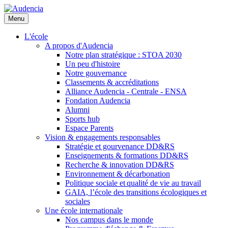
Aller
au
Menu
contenu
principal
L'école
A propos d'Audencia
Notre plan stratégique : STOA 2030
Un peu d'histoire
Notre gouvernance
Classements & accréditations
Alliance Audencia - Centrale - ENSA
Fondation Audencia
Alumni
Sports hub
Espace Parents
Vision & engagements responsables
Stratégie et gourvenance DD&RS
Enseignements & formations DD&RS
Recherche & innovation DD&RS
Environnement & décarbonation
Politique sociale et qualité de vie au travail
GAIA, l’école des transitions écologiques et
sociales
Une école internationale
Nos campus dans le monde