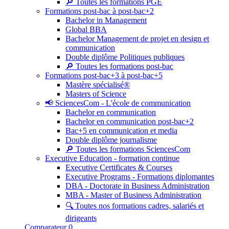
🔎 Toutes les formations PGE
Formations post-bac à post-bac+2
Bachelor in Management
Global BBA
Bachelor Management de projet en design et
communication
Double diplôme Politiques publiques
🔎 Toutes les formations post-bac
Formations post-bac+3 à post-bac+5
Mastère spécialisé®
Masters of Science
📢 SciencesCom - L'école de communication
Bachelor en communication
Bachelor en communication post-bac+2
Bac+5 en communication et media
Double diplôme journalisme
🔎 Toutes les formations SciencesCom
Executive Education - formation continue
Executive Certificates & Courses
Executive Programs - Formations diplomantes
DBA - Doctorate in Business Administration
MBA - Master of Business Administration
🔍 Toutes nos formations cadres, salariés et
dirigeants
Comparateur
0