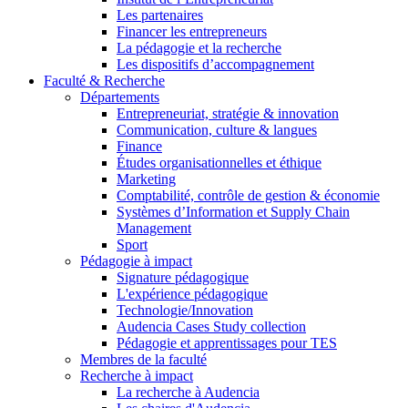
Les partenaires
Financer les entrepreneurs
La pédagogie et la recherche
Les dispositifs d’accompagnement
Faculté & Recherche
Départements
Entrepreneuriat, stratégie & innovation
Communication, culture & langues
Finance
Études organisationnelles et éthique
Marketing
Comptabilité, contrôle de gestion & économie
Systèmes d’Information et Supply Chain
Management
Sport
Pédagogie à impact
Signature pédagogique
L'expérience pédagogique
Technologie/Innovation
Audencia Cases Study collection
Pédagogie et apprentissages pour TES
Membres de la faculté
Recherche à impact
La recherche à Audencia