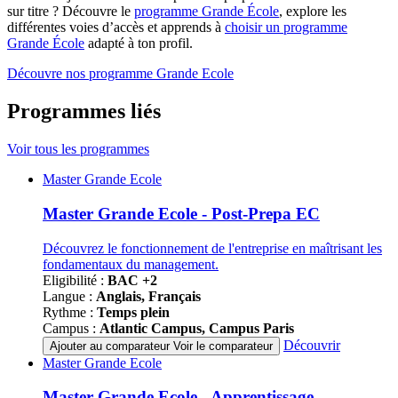
sur titre ? Découvre le
programme Grande École
, explore les
différentes voies d’accès et apprends à
choisir un programme
Grande École
adapté à ton profil.
Découvre nos programme Grande Ecole
Programmes liés
Voir tous les programmes
Famille
Master Grande Ecole
de
programmes
Master Grande Ecole - Post-Prepa EC
Découvrez le fonctionnement de l'entreprise en maîtrisant les
fondamentaux du management.
Eligibilité :
BAC +2
Langue :
Anglais, Français
Rythme :
Temps plein
Campus :
Atlantic Campus, Campus Paris
Découvrir
Ajouter au comparateur
Voir le comparateur
Famille
Master Grande Ecole
de
programmes
Master Grande Ecole - Apprentissage