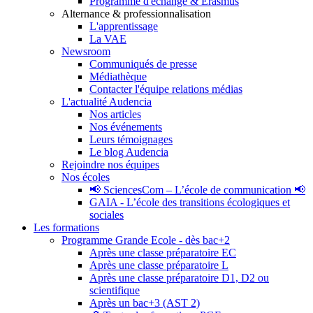
Programme d'échange & Erasmus
Alternance & professionnalisation
L'apprentissage
La VAE
Newsroom
Communiqués de presse
Médiathèque
Contacter l'équipe relations médias
L'actualité Audencia
Nos articles
Nos événements
Leurs témoignages
Le blog Audencia
Rejoindre nos équipes
Nos écoles
📢 SciencesCom – L’école de communication 📢
GAIA - L’école des transitions écologiques et
sociales
Les formations
Programme Grande Ecole - dès bac+2
Après une classe préparatoire EC
Après une classe préparatoire L
Après une classe préparatoire D1, D2 ou
scientifique
Après un bac+3 (AST 2)