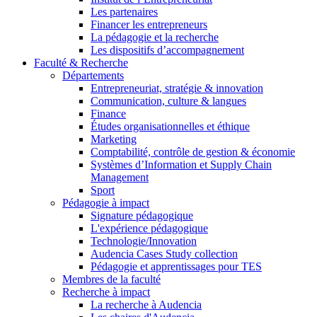
Les partenaires
Financer les entrepreneurs
La pédagogie et la recherche
Les dispositifs d’accompagnement
Faculté & Recherche
Départements
Entrepreneuriat, stratégie & innovation
Communication, culture & langues
Finance
Études organisationnelles et éthique
Marketing
Comptabilité, contrôle de gestion & économie
Systèmes d’Information et Supply Chain
Management
Sport
Pédagogie à impact
Signature pédagogique
L'expérience pédagogique
Technologie/Innovation
Audencia Cases Study collection
Pédagogie et apprentissages pour TES
Membres de la faculté
Recherche à impact
La recherche à Audencia