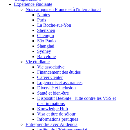
Expérience étudiante
Nos campus en France et à l'international
Nantes
Paris
La Roche-sur-Yon
Shenzhen
Chengdu
São Paulo
Shanghai
Sydney
Barcelone
Vie étudiante
Vie associative
Financement des études
Career Center
Logements et assurances
Diversité et inclusion
Santé et bien-être
Dispositif BeeSafe - lutte contre les VSS et
discriminations
Knowledge Hub
Visa et titre de séjour
Informations pratiques
Entreprendre avec Audencia
Institut de l’Entrepreneuriat