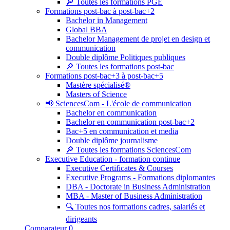
🔎 Toutes les formations PGE
Formations post-bac à post-bac+2
Bachelor in Management
Global BBA
Bachelor Management de projet en design et
communication
Double diplôme Politiques publiques
🔎 Toutes les formations post-bac
Formations post-bac+3 à post-bac+5
Mastère spécialisé®
Masters of Science
📢 SciencesCom - L'école de communication
Bachelor en communication
Bachelor en communication post-bac+2
Bac+5 en communication et media
Double diplôme journalisme
🔎 Toutes les formations SciencesCom
Executive Education - formation continue
Executive Certificates & Courses
Executive Programs - Formations diplomantes
DBA - Doctorate in Business Administration
MBA - Master of Business Administration
🔍 Toutes nos formations cadres, salariés et
dirigeants
Comparateur
0