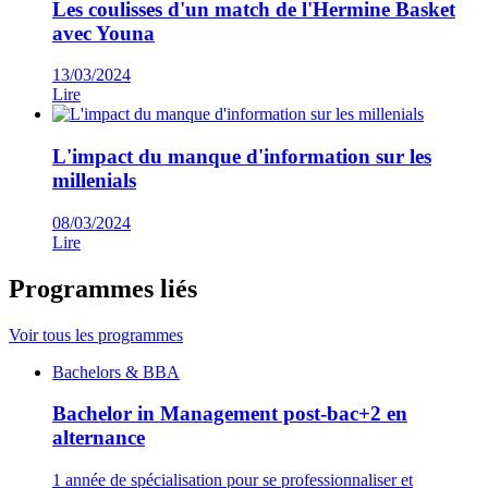
Les coulisses d'un match de l'Hermine Basket
avec Youna
13/03/2024
Lire
L'impact du manque d'information sur les
millenials
08/03/2024
Lire
Programmes liés
Voir tous les programmes
Famille
Bachelors & BBA
de
programmes
Bachelor in Management post-bac+2 en
alternance
1 année de spécialisation pour se professionnaliser et