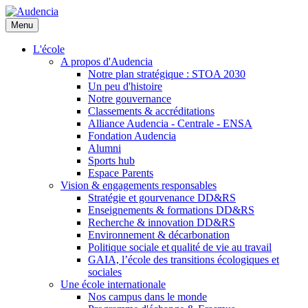
Aller
au
Menu
contenu
principal
L'école
A propos d'Audencia
Notre plan stratégique : STOA 2030
Un peu d'histoire
Notre gouvernance
Classements & accréditations
Alliance Audencia - Centrale - ENSA
Fondation Audencia
Alumni
Sports hub
Espace Parents
Vision & engagements responsables
Stratégie et gourvenance DD&RS
Enseignements & formations DD&RS
Recherche & innovation DD&RS
Environnement & décarbonation
Politique sociale et qualité de vie au travail
GAIA, l’école des transitions écologiques et
sociales
Une école internationale
Nos campus dans le monde