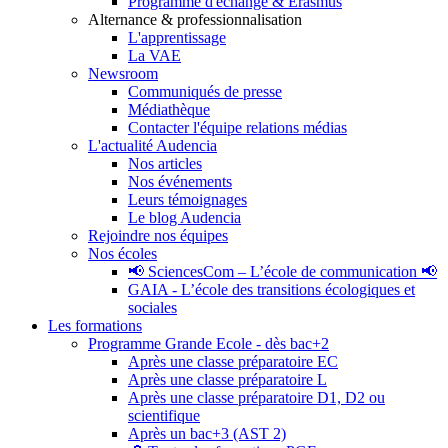
Programme d'échange & Erasmus
Alternance & professionnalisation
L'apprentissage
La VAE
Newsroom
Communiqués de presse
Médiathèque
Contacter l'équipe relations médias
L'actualité Audencia
Nos articles
Nos événements
Leurs témoignages
Le blog Audencia
Rejoindre nos équipes
Nos écoles
📢 SciencesCom – L’école de communication 📢
GAIA - L’école des transitions écologiques et
sociales
Les formations
Programme Grande Ecole - dès bac+2
Après une classe préparatoire EC
Après une classe préparatoire L
Après une classe préparatoire D1, D2 ou
scientifique
Après un bac+3 (AST 2)