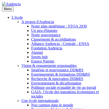
Aller
au
Menu
contenu
principal
L'école
A propos d'Audencia
Notre plan stratégique : STOA 2030
Un peu d'histoire
Notre gouvernance
Classements & accréditations
Alliance Audencia - Centrale - ENSA
Fondation Audencia
Alumni
Sports hub
Espace Parents
Vision & engagements responsables
Stratégie et gourvenance DD&RS
Enseignements & formations DD&RS
Recherche & innovation DD&RS
Environnement & décarbonation
Politique sociale et qualité de vie au travail
GAIA, l’école des transitions écologiques et
sociales
Une école internationale
Nos campus dans le monde