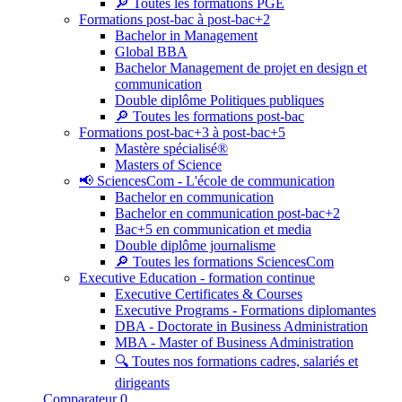
🔎 Toutes les formations PGE
Formations post-bac à post-bac+2
Bachelor in Management
Global BBA
Bachelor Management de projet en design et
communication
Double diplôme Politiques publiques
🔎 Toutes les formations post-bac
Formations post-bac+3 à post-bac+5
Mastère spécialisé®
Masters of Science
📢 SciencesCom - L'école de communication
Bachelor en communication
Bachelor en communication post-bac+2
Bac+5 en communication et media
Double diplôme journalisme
🔎 Toutes les formations SciencesCom
Executive Education - formation continue
Executive Certificates & Courses
Executive Programs - Formations diplomantes
DBA - Doctorate in Business Administration
MBA - Master of Business Administration
🔍 Toutes nos formations cadres, salariés et
dirigeants
Comparateur
0