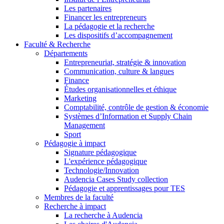
Les partenaires
Financer les entrepreneurs
La pédagogie et la recherche
Les dispositifs d’accompagnement
Faculté & Recherche
Départements
Entrepreneuriat, stratégie & innovation
Communication, culture & langues
Finance
Études organisationnelles et éthique
Marketing
Comptabilité, contrôle de gestion & économie
Systèmes d’Information et Supply Chain
Management
Sport
Pédagogie à impact
Signature pédagogique
L'expérience pédagogique
Technologie/Innovation
Audencia Cases Study collection
Pédagogie et apprentissages pour TES
Membres de la faculté
Recherche à impact
La recherche à Audencia