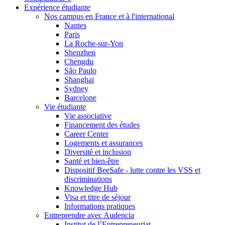
Expérience étudiante
Nos campus en France et à l'international
Nantes
Paris
La Roche-sur-Yon
Shenzhen
Chengdu
São Paulo
Shanghai
Sydney
Barcelone
Vie étudiante
Vie associative
Financement des études
Career Center
Logements et assurances
Diversité et inclusion
Santé et bien-être
Dispositif BeeSafe - lutte contre les VSS et
discriminations
Knowledge Hub
Visa et titre de séjour
Informations pratiques
Entreprendre avec Audencia
Institut de l’Entrepreneuriat