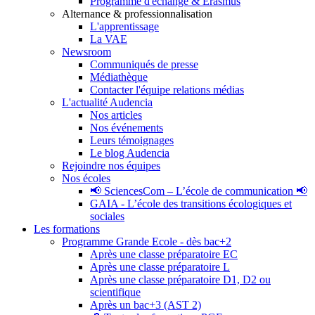
Programme d'échange & Erasmus
Alternance & professionnalisation
L'apprentissage
La VAE
Newsroom
Communiqués de presse
Médiathèque
Contacter l'équipe relations médias
L'actualité Audencia
Nos articles
Nos événements
Leurs témoignages
Le blog Audencia
Rejoindre nos équipes
Nos écoles
📢 SciencesCom – L’école de communication 📢
GAIA - L’école des transitions écologiques et
sociales
Les formations
Programme Grande Ecole - dès bac+2
Après une classe préparatoire EC
Après une classe préparatoire L
Après une classe préparatoire D1, D2 ou
scientifique
Après un bac+3 (AST 2)