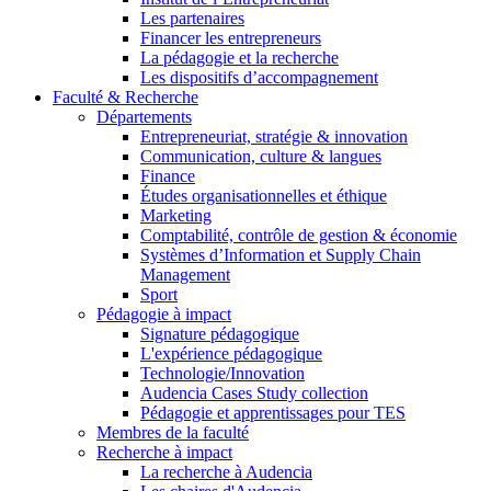
Les partenaires
Financer les entrepreneurs
La pédagogie et la recherche
Les dispositifs d’accompagnement
Faculté & Recherche
Départements
Entrepreneuriat, stratégie & innovation
Communication, culture & langues
Finance
Études organisationnelles et éthique
Marketing
Comptabilité, contrôle de gestion & économie
Systèmes d’Information et Supply Chain
Management
Sport
Pédagogie à impact
Signature pédagogique
L'expérience pédagogique
Technologie/Innovation
Audencia Cases Study collection
Pédagogie et apprentissages pour TES
Membres de la faculté
Recherche à impact
La recherche à Audencia