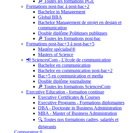
🔎 Toutes les formations PGE
Formations post-bac à post-bac+2
Bachelor in Management
Global BBA
Bachelor Management de projet en design et
communication
Double diplôme Politiques publiques
🔎 Toutes les formations post-bac
Formations post-bac+3 à post-bac+5
Mastère spécialisé®
Masters of Science
📢 SciencesCom - L'école de communication
Bachelor en communication
Bachelor en communication post-bac+2
Bac+5 en communication et media
Double diplôme journalisme
🔎 Toutes les formations SciencesCom
Executive Education - formation continue
Executive Certificates & Courses
Executive Programs - Formations diplomantes
DBA - Doctorate in Business Administration
MBA - Master of Business Administration
🔍 Toutes nos formations cadres, salariés et
dirigeants
Comparateur
0