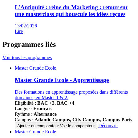
L'Antiquité : reine du Marketing : retour sur
une masterclass qui bouscule les idées reçues
13/02/2026
Lire
Programmes liés
Voir tous les programmes
Famille
Master Grande Ecole
de
programmes
Master Grande Ecole - Apprentissage
Des formations en apprentissage proposées dans différents
domaines, en Master 1 & 2.
Eligibilité :
BAC +3, BAC +4
Langue :
Français
Rythme :
Alternance
Campus :
Atlantic Campus, City Campus, Campus Paris
Découvrir
Ajouter au comparateur
Voir le comparateur
Famille
Master Grande Ecole
de