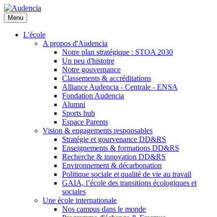
Aller
au
Menu
contenu
principal
L'école
A propos d'Audencia
Notre plan stratégique : STOA 2030
Un peu d'histoire
Notre gouvernance
Classements & accréditations
Alliance Audencia - Centrale - ENSA
Fondation Audencia
Alumni
Sports hub
Espace Parents
Vision & engagements responsables
Stratégie et gourvenance DD&RS
Enseignements & formations DD&RS
Recherche & innovation DD&RS
Environnement & décarbonation
Politique sociale et qualité de vie au travail
GAIA, l’école des transitions écologiques et
sociales
Une école internationale
Nos campus dans le monde