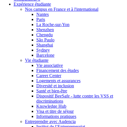
Expérience étudiante
Nos campus en France et à l'international
Nantes
Paris
La Roche-sur-Yon
Shenzhen
Chengdu
São Paulo
Shanghai
Sydney
Barcelone
Vie étudiante
Vie associative
Financement des études
Career Center
Logements et assurances
Diversité et inclusion
Santé et bien-être
Dispositif BeeSafe - lutte contre les VSS et
discriminations
Knowledge Hub
Visa et titre de séjour
Informations pratiques
Entreprendre avec Audencia
Institut de l’Entrepreneuriat