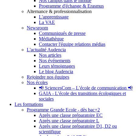
Nos campus dans le monde
Programme d'échange & Erasmus
Alternance & professionnalisation
L'apprentissage
La VAE
Newsroom
Communiqués de presse
Médiathèque
Contacter l'équipe relations médias
L'actualité Audencia
Nos articles
Nos événements
Leurs témoignages
Le blog Audencia
Rejoindre nos équipes
Nos écoles
📢 SciencesCom – L’école de communication 📢
GAIA - L’école des transitions écologiques et
sociales
Les formations
Programme Grande Ecole - dès bac+2
Après une classe préparatoire EC
Après une classe préparatoire L
Après une classe préparatoire D1, D2 ou
scientifique