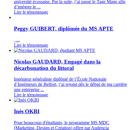
université écossaise. Par la suite, j’ai passé le Tage Mage afin
d’intégrer le ...
Lire le témoignage
Peggy GUIBERT, diplômée du MS APTE
...
Lire le témoignage
Nicolas GAUDARD, Engagé dans la
décarbonation du littoral
Ingénieur généraliste diplômé de l’École Nationale
d’Ingénieurs de Belfort, j’ai rejoint dès le début de ma carrière
une entreprise ...
Lire le témoignage
Inès OKBI
Pour beaucoup d'étudiants, le programme MS MDC
(Marketing, Design et Création) offert par Audencia