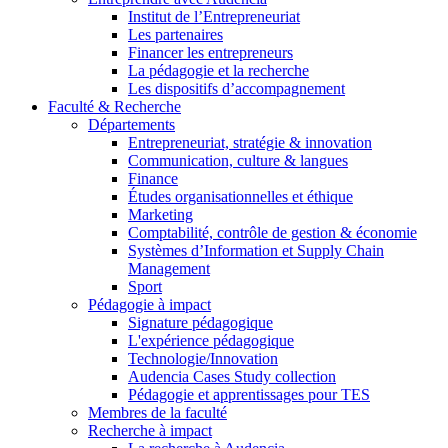
Institut de l’Entrepreneuriat
Les partenaires
Financer les entrepreneurs
La pédagogie et la recherche
Les dispositifs d’accompagnement
Faculté & Recherche
Départements
Entrepreneuriat, stratégie & innovation
Communication, culture & langues
Finance
Études organisationnelles et éthique
Marketing
Comptabilité, contrôle de gestion & économie
Systèmes d’Information et Supply Chain
Management
Sport
Pédagogie à impact
Signature pédagogique
L'expérience pédagogique
Technologie/Innovation
Audencia Cases Study collection
Pédagogie et apprentissages pour TES
Membres de la faculté
Recherche à impact