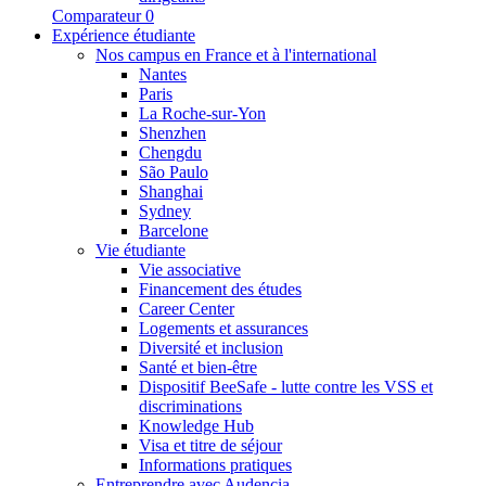
Comparateur
0
Expérience étudiante
Nos campus en France et à l'international
Nantes
Paris
La Roche-sur-Yon
Shenzhen
Chengdu
São Paulo
Shanghai
Sydney
Barcelone
Vie étudiante
Vie associative
Financement des études
Career Center
Logements et assurances
Diversité et inclusion
Santé et bien-être
Dispositif BeeSafe - lutte contre les VSS et
discriminations
Knowledge Hub
Visa et titre de séjour
Informations pratiques
Entreprendre avec Audencia