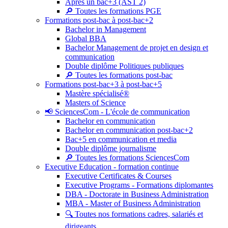
Après un bac+3 (AST 2)
🔎 Toutes les formations PGE
Formations post-bac à post-bac+2
Bachelor in Management
Global BBA
Bachelor Management de projet en design et
communication
Double diplôme Politiques publiques
🔎 Toutes les formations post-bac
Formations post-bac+3 à post-bac+5
Mastère spécialisé®
Masters of Science
📢 SciencesCom - L'école de communication
Bachelor en communication
Bachelor en communication post-bac+2
Bac+5 en communication et media
Double diplôme journalisme
🔎 Toutes les formations SciencesCom
Executive Education - formation continue
Executive Certificates & Courses
Executive Programs - Formations diplomantes
DBA - Doctorate in Business Administration
MBA - Master of Business Administration
🔍 Toutes nos formations cadres, salariés et
dirigeants