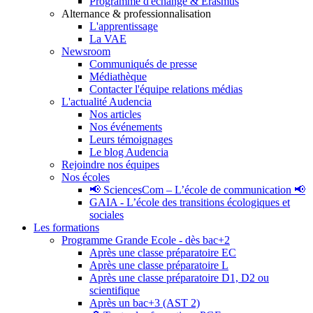
Programme d'échange & Erasmus
Alternance & professionnalisation
L'apprentissage
La VAE
Newsroom
Communiqués de presse
Médiathèque
Contacter l'équipe relations médias
L'actualité Audencia
Nos articles
Nos événements
Leurs témoignages
Le blog Audencia
Rejoindre nos équipes
Nos écoles
📢 SciencesCom – L’école de communication 📢
GAIA - L’école des transitions écologiques et
sociales
Les formations
Programme Grande Ecole - dès bac+2
Après une classe préparatoire EC
Après une classe préparatoire L
Après une classe préparatoire D1, D2 ou
scientifique
Après un bac+3 (AST 2)