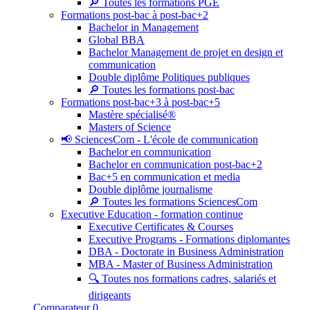
🔎 Toutes les formations PGE
Formations post-bac à post-bac+2
Bachelor in Management
Global BBA
Bachelor Management de projet en design et
communication
Double diplôme Politiques publiques
🔎 Toutes les formations post-bac
Formations post-bac+3 à post-bac+5
Mastère spécialisé®
Masters of Science
📢 SciencesCom - L'école de communication
Bachelor en communication
Bachelor en communication post-bac+2
Bac+5 en communication et media
Double diplôme journalisme
🔎 Toutes les formations SciencesCom
Executive Education - formation continue
Executive Certificates & Courses
Executive Programs - Formations diplomantes
DBA - Doctorate in Business Administration
MBA - Master of Business Administration
🔍 Toutes nos formations cadres, salariés et
dirigeants
Comparateur
0