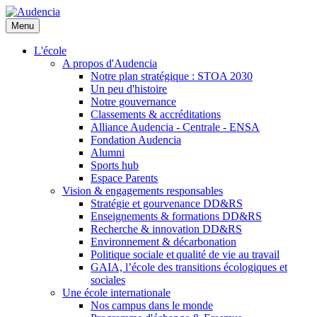
Aller
au
Menu
contenu
principal
L'école
A propos d'Audencia
Notre plan stratégique : STOA 2030
Un peu d'histoire
Notre gouvernance
Classements & accréditations
Alliance Audencia - Centrale - ENSA
Fondation Audencia
Alumni
Sports hub
Espace Parents
Vision & engagements responsables
Stratégie et gourvenance DD&RS
Enseignements & formations DD&RS
Recherche & innovation DD&RS
Environnement & décarbonation
Politique sociale et qualité de vie au travail
GAIA, l’école des transitions écologiques et
sociales
Une école internationale
Nos campus dans le monde