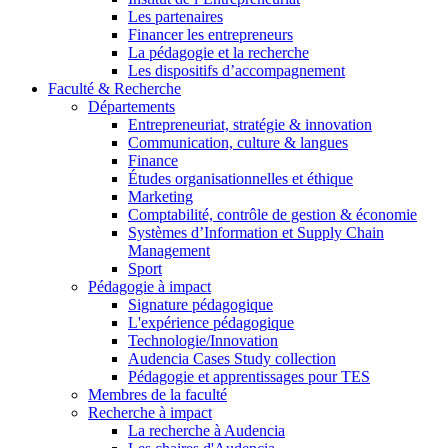
Les partenaires
Financer les entrepreneurs
La pédagogie et la recherche
Les dispositifs d’accompagnement
Faculté & Recherche
Départements
Entrepreneuriat, stratégie & innovation
Communication, culture & langues
Finance
Études organisationnelles et éthique
Marketing
Comptabilité, contrôle de gestion & économie
Systèmes d’Information et Supply Chain
Management
Sport
Pédagogie à impact
Signature pédagogique
L'expérience pédagogique
Technologie/Innovation
Audencia Cases Study collection
Pédagogie et apprentissages pour TES
Membres de la faculté
Recherche à impact
La recherche à Audencia