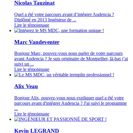
Nicolas Tauzinat
Quel a été votre parcours avant d’intégrer Audencia ?
Diplômé en 2013 Ingénieur de ...
Lire le témoignage
Marc Vandeventer
Bonjour Marc, pouvez-vous nous parler de votre parcours
avant Audencia ? Je suis originaire de Montpellier, là-bas j’ai
suivi un ...
Lire le témoignage
Alix Veau
Bonjour Alix, pouvez-vous nous expliquer quel a été votre
parcours avant d'intégrer Audencia ? J'ai suivi le programme
...
Lire le témoignage
Kevin LEGRAND