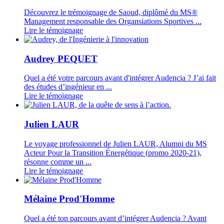
Découvrez le trémoignage de Saoud, diplômé du MS®
Management responsable des Organsiations Sportives ...
Lire le témoignage
Audrey PEQUET
Quel a été votre parcours avant d'intégrer Audencia ? J’ai fait
des études d’ingénieur en ...
Lire le témoignage
Julien LAUR
Le voyage professionnel de Julien LAUR, Alumni du MS
Acteur Pour la Transition Énergétique (promo 2020-21),
résonne comme un ...
Lire le témoignage
Mélaine Prod'Homme
Quel a été ton parcours avant d’intégrer Audencia ? Avant