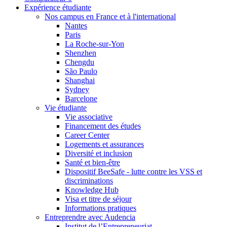
Expérience étudiante
Nos campus en France et à l'international
Nantes
Paris
La Roche-sur-Yon
Shenzhen
Chengdu
São Paulo
Shanghai
Sydney
Barcelone
Vie étudiante
Vie associative
Financement des études
Career Center
Logements et assurances
Diversité et inclusion
Santé et bien-être
Dispositif BeeSafe - lutte contre les VSS et
discriminations
Knowledge Hub
Visa et titre de séjour
Informations pratiques
Entreprendre avec Audencia
Institut de l’Entrepreneuriat